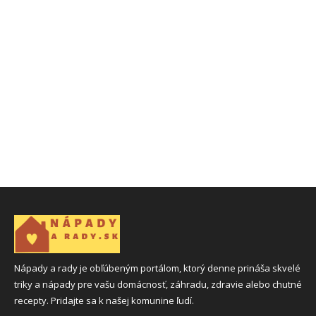
Nápady a rady je obľúbeným portálom, ktorý denne prináša skvelé
triky a nápady pre vašu domácnosť, záhradu, zdravie alebo chutné
recepty. Pridajte sa k našej komunine ľudí.