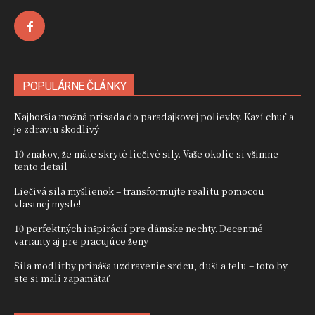
POPULÁRNE ČLÁNKY
Najhoršia možná prísada do paradajkovej polievky. Kazí chuť a
je zdraviu škodlivý
10 znakov, že máte skryté liečivé sily. Vaše okolie si všimne
tento detail
Liečivá sila myšlienok – transformujte realitu pomocou
vlastnej mysle!
10 perfektných inšpirácií pre dámske nechty. Decentné
varianty aj pre pracujúce ženy
Sila modlitby prináša uzdravenie srdcu, duši a telu – toto by
ste si mali zapamätať