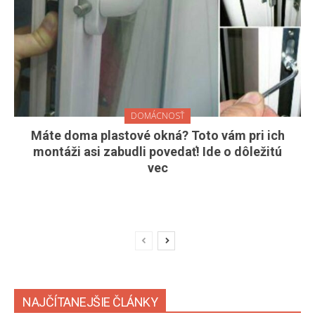
DOMÁCNOSŤ
Máte doma plastové okná? Toto vám pri ich
montáži asi zabudli povedať! Ide o dôležitú
vec
NAJČÍTANEJŠIE ČLÁNKY