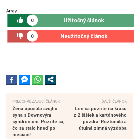
Array
Užitočný článok
0
Neužitočný článok
0
PREDCHÁDZAJÚCI ČLÁNOK
ĎALŠÍ ČLÁNOK
Žena opustila svojho
Len sa pozrite na krásu
syna s Downovým
z 2 šišiek a kartónového
syndrómom. Pozrite sa,
puzdra! Roztomilá a
čo sa stalo hneď po
útulná zimná výzdoba
mesiaci!