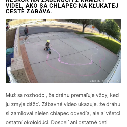
NESKÔR NA ZÁBEROCH Z KAMERY
VIDEL, AKO SA CHLAPEC NA KĽUKATEJ
CESTE ZABÁVA.
Muž sa rozhodol, že dráhu premaľuje vždy, keď
ju zmyje dážď. Zábavné video ukazuje, že dráhu
si zamiloval nielen chlapec odvedľa, ale aj všetci
ostatní okoloidúci. Dospelí ani ostatné deti