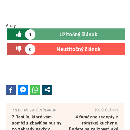
Array
Užitočný článok
1
Neužitočný článok
0
PREDCHÁDZAJÚCI ČLÁNOK
ĎALŠÍ ČLÁNOK
7 Rastlín, ktoré vám
4 famózne recepty z
pomôžu zbaviť sa buriny
rómskej kuchyne.
zo záhrady navždy
Budete sa zalizovať, aké