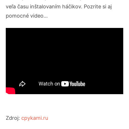
veľa času inštalovaním háčikov. Pozrite si aj
pomocné video…
Zdroj:
cpykami.ru