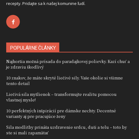
recepty. Pridajte sa k našej komunine ľudí.
POPULÁRNE ČLÁNKY
Najhoršia možná prísada do paradajkovej polievky. Kazí chuť a
je zdraviu škodlivý
10 znakov, že máte skryté liečivé sily. Vaše okolie si všimne
tento detail
Liečivá sila myšlienok – transformujte realitu pomocou
vlastnej mysle!
10 perfektných inšpirácií pre dámske nechty. Decentné
varianty aj pre pracujúce ženy
Sila modlitby prináša uzdravenie srdcu, duši a telu – toto by
ste si mali zapamätať