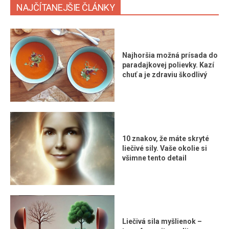
NAJČÍTANEJŠIE ČLÁNKY
Najhoršia možná prísada do
paradajkovej polievky. Kazí
chuť a je zdraviu škodlivý
10 znakov, že máte skryté
liečivé sily. Vaše okolie si
všimne tento detail
Liečivá sila myšlienok –