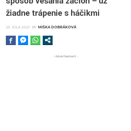
spôsob vešania záclon – už
žiadne trápenie s háčikmi
23. JÚLA 2021
BY
MIŠKA DOBRÁKOVÁ
- Advertisement -