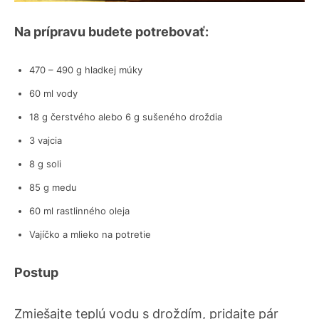
Na prípravu budete potrebovať:
470 – 490 g hladkej múky
60 ml vody
18 g čerstvého alebo 6 g sušeného droždia
3 vajcia
8 g soli
85 g medu
60 ml rastlinného oleja
Vajíčko a mlieko na potretie
Postup
Zmiešajte teplú vodu s droždím, pridajte pár