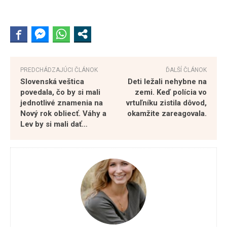
PREDCHÁDZAJÚCI ČLÁNOK
ĎALŠÍ ČLÁNOK
Slovenská veštica
Deti ležali nehybne na
povedala, čo by si mali
zemi. Keď polícia vo
jednotlivé znamenia na
vrtuľníku zistila dôvod,
Nový rok obliecť. Váhy a
okamžite zareagovala.
Lev by si mali dať…