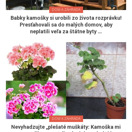
DOM A ZÁHRADA
Babky kamošky si urobili zo života rozprávku!
Presťahovali sa do malých domov, aby
neplatili veľa za štátne byty …
DOM A ZÁHRADA
Nevyhadzujte „plešaté muškáty: Kamoška mi