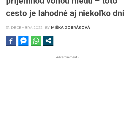
príjemnou vôňou medu – toto
cesto je lahodné aj niekoľko dní
31. DECEMBRA 2022
BY
MIŠKA DOBRÁKOVÁ
- Advertisement -