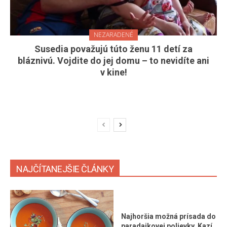
NEZARADENÉ
Susedia považujú túto ženu 11 detí za
bláznivú. Vojdite do jej domu – to nevidíte ani
v kine!
NAJČÍTANEJŠIE ČLÁNKY
Najhoršia možná prísada do
paradajkovej polievky. Kazí