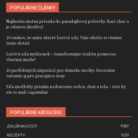
POPULÁRNE ČLÁNKY
Najhoršia možná prísada do paradajkovej polievky. Kazí chuť a
je zdraviu škodlivý
10 znakov, že máte skryté liečivé sily. Vaše okolie si všimne
tento detail
Liečivá sila myšlienok – transformujte realitu pomocou
vlastnej mysle!
10 perfektných inšpirácií pre dámske nechty. Decentné
varianty aj pre pracujúce ženy
Sila modlitby prináša uzdravenie srdcu, duši a telu – toto by
ste si mali zapamätať
POPULÁRNE KATEGÓRIE
ZAUJÍMAVOSTI
1787
RECEPTY
1031