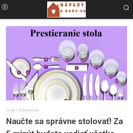
Úvod
Domácnosť
Naučte sa správne stolovať! Za