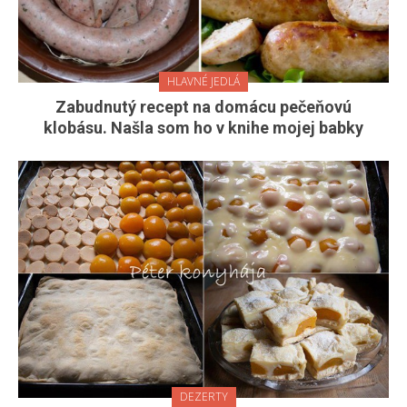
HLAVNÉ JEDLÁ
Zabudnutý recept na domácu pečeňovú
klobásu. Našla som ho v knihe mojej babky
DEZERTY