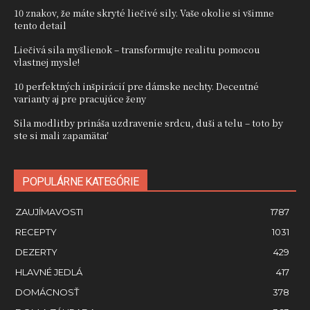
10 znakov, že máte skryté liečivé sily. Vaše okolie si všimne
tento detail
Liečivá sila myšlienok – transformujte realitu pomocou
vlastnej mysle!
10 perfektných inšpirácií pre dámske nechty. Decentné
varianty aj pre pracujúce ženy
Sila modlitby prináša uzdravenie srdcu, duši a telu – toto by
ste si mali zapamätať
POPULÁRNE KATEGÓRIE
ZAUJÍMAVOSTI
1787
RECEPTY
1031
DEZERTY
429
HLAVNÉ JEDLÁ
417
DOMÁCNOSŤ
378