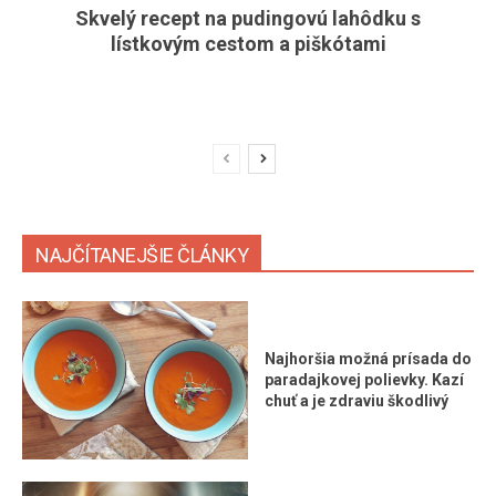
Skvelý recept na pudingovú lahôdku s
lístkovým cestom a piškótami
NAJČÍTANEJŠIE ČLÁNKY
Najhoršia možná prísada do
paradajkovej polievky. Kazí
chuť a je zdraviu škodlivý