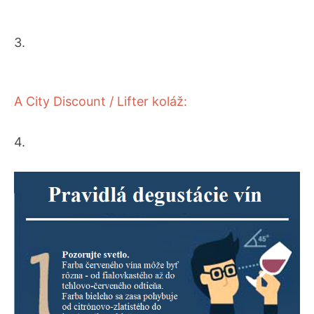
3.
A City Discount / Lifter
koláž:
4.