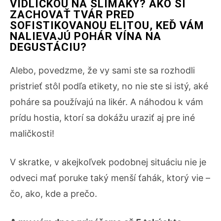
VIDLIČKOU NA SLIMÁKY? AKO SI
ZACHOVAŤ TVÁR PRED
SOFISTIKOVANOU ELITOU, KEĎ VÁM
NALIEVAJÚ POHÁR VÍNA NA
DEGUSTÁCIU?
Alebo, povedzme, že vy sami ste sa rozhodli
pristrieť stôl podľa etikety, no nie ste si istý, aké
poháre sa používajú na likér. A náhodou k vám
prídu hostia, ktorí sa dokážu uraziť aj pre iné
maličkosti!
V skratke, v akejkoľvek podobnej situáciu nie je
odveci mať poruke taký menší ťahák, ktorý vie –
čo, ako, kde a prečo.