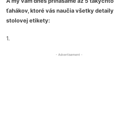
A my vám dnes prinášame až 5 takýchto
ťahákov, ktoré vás naučia všetky detaily
stolovej etikety:
1.
- Advertisement -