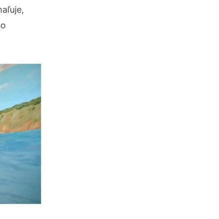
aľuje,
so