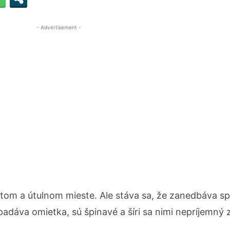
- Advertisement -
stom a útulnom mieste. Ale stáva sa, že zanedbáva s
padáva omietka, sú špinavé a šíri sa nimi nepríjemný 