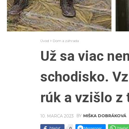
Úvod
Dom a záhrada
Už sa viac ne
schodisko. Vz
rúk a vzišlo z
BY
MIŠKA DOBRÁKOVÁ
10. MARCA 2023
0