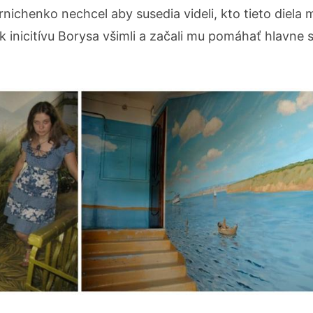
nichenko nechcel aby susedia videli, kto tieto diela m
ak inicitívu Borysa všimli a začali mu pomáhať hlavne 