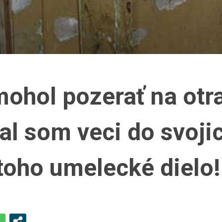
mohol pozerať na otr
al som veci do svoji
 toho umelecké dielo!