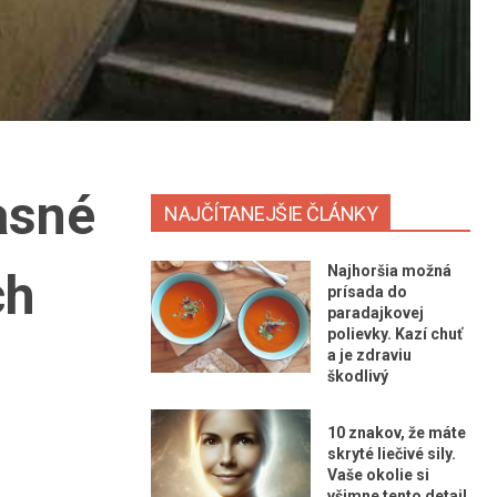
asné
NAJČÍTANEJŠIE ČLÁNKY
Najhoršia možná
ch
prísada do
paradajkovej
polievky. Kazí chuť
a je zdraviu
škodlivý
10 znakov, že máte
skryté liečivé sily.
Vaše okolie si
všimne tento detail