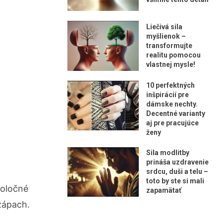
Liečivá sila
myšlienok –
transformujte
realitu pomocou
vlastnej mysle!
10 perfektných
inšpirácií pre
dámske nechty.
Decentné varianty
aj pre pracujúce
ženy
Sila modlitby
prináša uzdravenie
srdcu, duši a telu –
toto by ste si mali
poločné
zapamätať
zápach.