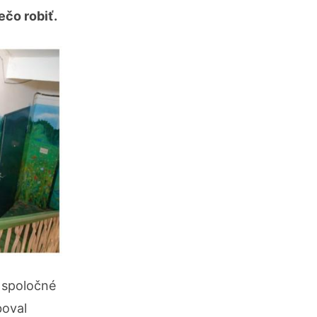
ečo robiť.
 spoločné
boval