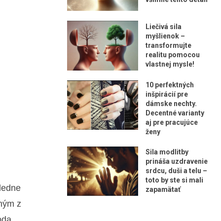
Liečivá sila
myšlienok –
transformujte
realitu pomocou
vlastnej mysle!
10 perfektných
inšpirácií pre
dámske nechty.
Decentné varianty
aj pre pracujúce
ženy
Sila modlitby
prináša uzdravenie
srdcu, duši a telu –
toto by ste si mali
sledne
zapamätať
dným z
oda.