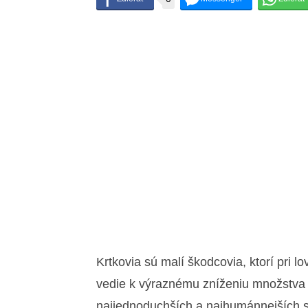
Krtkovia sú malí škodcovia, ktorí pri 
vedie k výraznému zníženiu množstva 
najjednoduchších a najhumánnejších sp