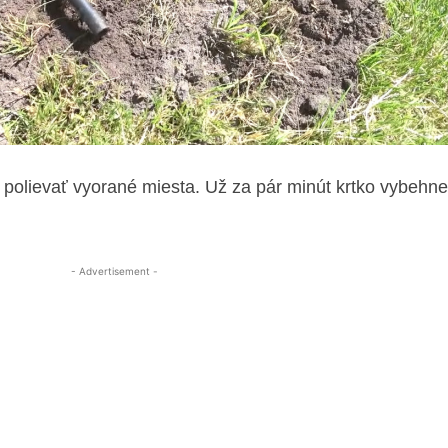
e polievať vyorané miesta. Už za pár minút krtko vybehn
- Advertisement -