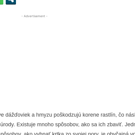
- Advertisement -
love dážďoviek a hmyzu poškodzujú korene rastlín, čo ná
úrody. Existuje mnoho spôsobov, ako sa ich zbaviť. Je
ôsobov, ako vyhnať krtka zo svojej nory, je obyčajná v