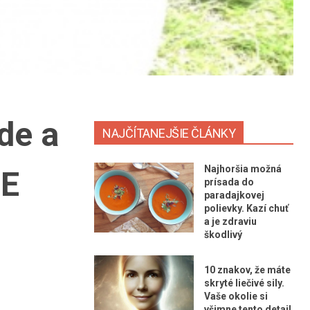
de a
NAJČÍTANEJŠIE ČLÁNKY
Najhoršia možná
JE
prísada do
paradajkovej
polievky. Kazí chuť
a je zdraviu
škodlivý
10 znakov, že máte
skryté liečivé sily.
Vaše okolie si
všimne tento detail