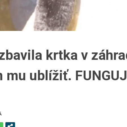
zbavila krtka v záhra
 mu ublížiť. FUNGU
Á