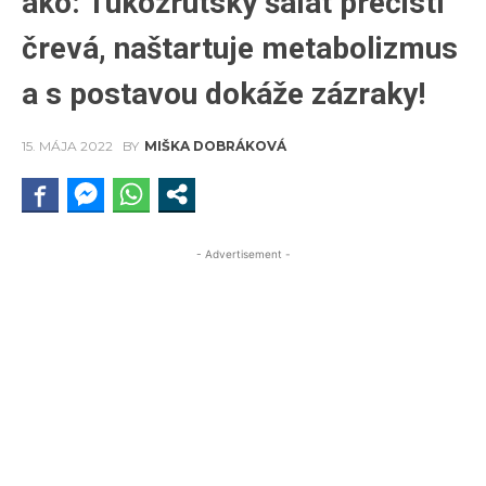
ako: Tukožrútsky šalát prečistí
črevá, naštartuje metabolizmus
a s postavou dokáže zázraky!
15. MÁJA 2022
BY
MIŠKA DOBRÁKOVÁ
- Advertisement -