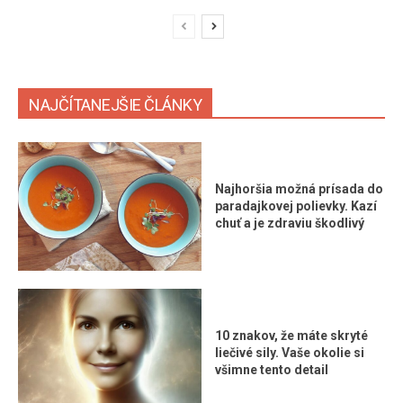
NAJČÍTANEJŠIE ČLÁNKY
Najhoršia možná prísada do
paradajkovej polievky. Kazí
chuť a je zdraviu škodlivý
10 znakov, že máte skryté
liečivé sily. Vaše okolie si
všimne tento detail