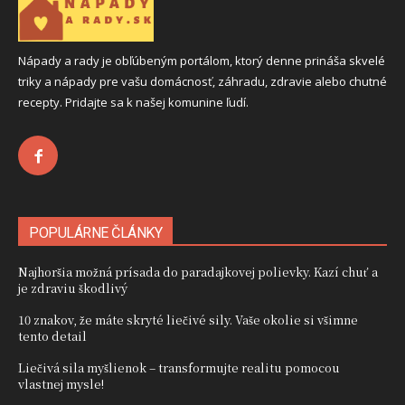
Nápady a rady je obľúbeným portálom, ktorý denne prináša skvelé
triky a nápady pre vašu domácnosť, záhradu, zdravie alebo chutné
recepty. Pridajte sa k našej komunine ľudí.
POPULÁRNE ČLÁNKY
Najhoršia možná prísada do paradajkovej polievky. Kazí chuť a
je zdraviu škodlivý
10 znakov, že máte skryté liečivé sily. Vaše okolie si všimne
tento detail
Liečivá sila myšlienok – transformujte realitu pomocou
vlastnej mysle!