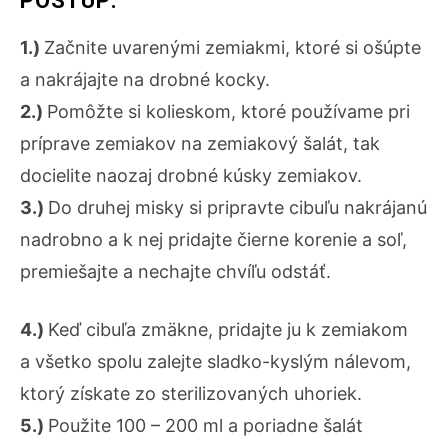
POSTUP:
1.)
Začnite uvarenými zemiakmi, ktoré si ošúpte
a nakrájajte na drobné kocky.
2.)
Pomôžte si kolieskom, ktoré používame pri
príprave zemiakov na zemiakový šalát, tak
docielite naozaj drobné kúsky zemiakov.
3.)
Do druhej misky si pripravte cibuľu nakrájanú
nadrobno a k nej pridajte čierne korenie a soľ,
premiešajte a nechajte chvíľu odstáť.
4.)
Keď cibuľa zmäkne, pridajte ju k zemiakom
a všetko spolu zalejte sladko-kyslým nálevom,
ktorý získate zo sterilizovaných uhoriek.
5.)
Použite 100 – 200 ml a poriadne šalát