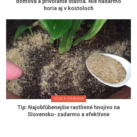
domova a privolanie šťastia. Nie nadarmo
horia aj v kostoloch
DOM A ZÁHRADA
Tip: Najobľúbenejšie rastlinné hnojivo na
Slovensku- zadarmo a efektívne