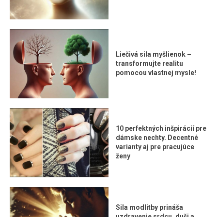
Liečivá sila myšlienok –
transformujte realitu
pomocou vlastnej mysle!
10 perfektných inšpirácií pre
dámske nechty. Decentné
varianty aj pre pracujúce
ženy
Sila modlitby prináša
uzdravenie srdcu, duši a