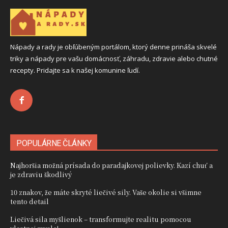
Nápady a rady je obľúbeným portálom, ktorý denne prináša skvelé
triky a nápady pre vašu domácnosť, záhradu, zdravie alebo chutné
recepty. Pridajte sa k našej komunine ľudí.
POPULÁRNE ČLÁNKY
Najhoršia možná prísada do paradajkovej polievky. Kazí chuť a
je zdraviu škodlivý
10 znakov, že máte skryté liečivé sily. Vaše okolie si všimne
tento detail
Liečivá sila myšlienok – transformujte realitu pomocou