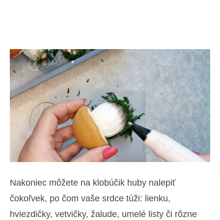
Nakoniec môžete na klobúčik huby nalepiť
čokoľvek, po čom vaše srdce túži: lienku,
hviezdičky, vetvičky, žalude, umelé listy či rôzne