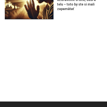
telu – toto by ste si mali
zapamätať