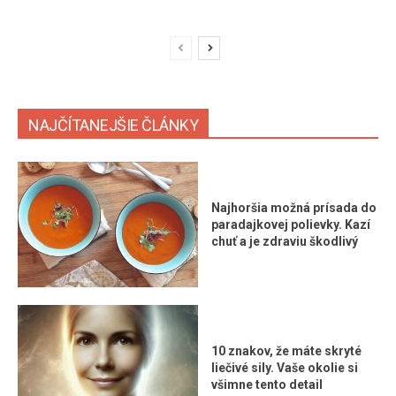
NAJČÍTANEJŠIE ČLÁNKY
Najhoršia možná prísada do
paradajkovej polievky. Kazí
chuť a je zdraviu škodlivý
10 znakov, že máte skryté
liečivé sily. Vaše okolie si
všimne tento detail