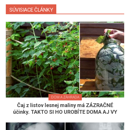
SÚVISIACE ČLÁNKY
DOM A ZÁHRADA
Čaj z listov lesnej maliny má ZÁZRAČNÉ
účinky. TAKTO SI HO UROBÍTE DOMA AJ VY