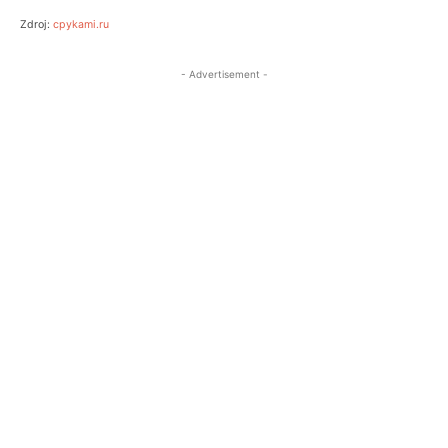
Zdroj:
cpykami.ru
- Advertisement -