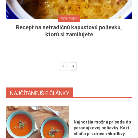
POLIEVKY
Recept na netradičnú kapustovú polievku,
ktorú si zamilujete
NAJČÍTANEJŠIE ČLÁNKY
Najhoršia možná prísada do
paradajkovej polievky. Kazí
chuť a je zdraviu škodlivý