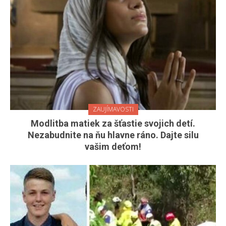
ZAUJÍMAVOSTI
Modlitba matiek za šťastie svojich detí.
Nezabudnite na ňu hlavne ráno. Dajte silu
vašim deťom!