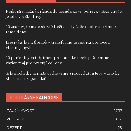
Najhoršia možná prísada do paradajkovej polievky. Kazí chuť a
je zdraviu škodlivý
10 znakov, že máte skryté liečivé sily. Vaše okolie si všimne
tento detail
Liečivá sila myšlienok – transformujte realitu pomocou
vlastnej mysle!
10 perfektných inšpirácií pre dámske nechty. Decentné
varianty aj pre pracujúce ženy
Sila modlitby prináša uzdravenie srdcu, duši a telu – toto by
ste si mali zapamätať
POPULÁRNE KATEGÓRIE
ZAUJÍMAVOSTI
1787
RECEPTY
1031
DEZERTY
429