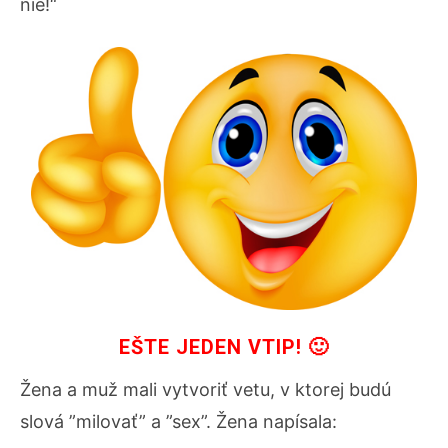
nie!“
EŠTE JEDEN VTIP! 🙂
Žena a muž mali vytvoriť vetu, v ktorej budú
slová ”milovať” a ”sex”. Žena napísala: