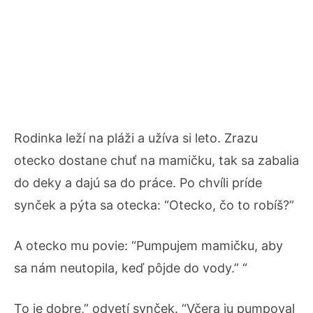
Rodinka leží na pláži a užíva si leto. Zrazu
otecko dostane chuť na mamičku, tak sa zabalia
do deky a dajú sa do práce. Po chvíli príde
synček a pýta sa otecka: “Otecko, čo to robíš?”
A otecko mu povie: “Pumpujem mamičku, aby
sa nám neutopila, keď pôjde do vody.” “
To je dobre,” odvetí synček. “Včera ju pumpoval