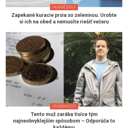
HLAVNÉ JEDLÁ
Zapekané kuracie prsia so zeleninou. Urobte
si ich na obed a nemusíte riešiť večeru
ZAUJÍMAVOSTI
Tento muž zarába tisíce tým
najneobvyklejším spôsobom – Odporúča to
každému