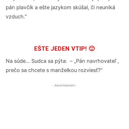
pán plavčík a ešte jazykom skúšal, či neuniká
vzduch.”
EŠTE JEDEN VTIP! 🙂
Na súde… Sudca sa pýta: – „Pán navrhovateľ ,
prečo sa chcete s manželkou rozviesť?“
- Advertisement -