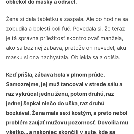
obliekol do masky a odišiel.
Žena si dala tabletku a zaspala. Ale po hodine sa
zobudila a bolesti boli fuč. Povedala si, že teraz
je tá správna príležitosť skontrolovať manžela,
ako sa bez nej zabáva, pretože on nevedel, akú
masku si ona nachystala. Obliekla sa a odišla.
Keď prišla, zábava bola v plnom prúde.
Samozrejme, jej muž tancoval v strede sálu a
raz vykrúcal jednu ženu, potom druhú, raz
jednej šepkal niečo do uška, raz druhú
bozkával. Žena mala sexi kostým, a preto nebol
problém zaujať mužovu pozornosť. Dovolila mu
všetko… a nakoniec skončili v aute, kde sa