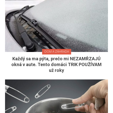
DOM A ZÁHRADA
Každý sa ma pýta, prečo mi NEZAMŔZAJÚ
okná v aute. Tento domáci TRIK POUŽÍVAM
už roky