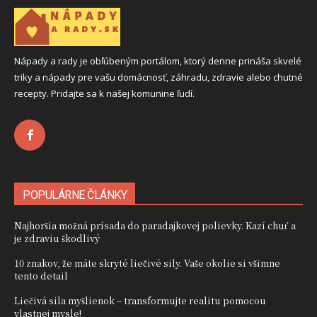
Nápady a rady je obľúbeným portálom, ktorý denne prináša skvelé
triky a nápady pre vašu domácnosť, záhradu, zdravie alebo chutné
recepty. Pridajte sa k našej komunine ľudí.
POPULÁRNE ČLÁNKY
Najhoršia možná prísada do paradajkovej polievky. Kazí chuť a
je zdraviu škodlivý
10 znakov, že máte skryté liečivé sily. Vaše okolie si všimne
tento detail
Liečivá sila myšlienok – transformujte realitu pomocou
vlastnej mysle!