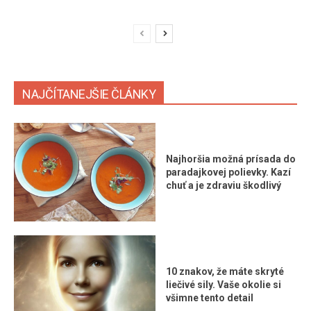
NAJČÍTANEJŠIE ČLÁNKY
Najhoršia možná prísada do
paradajkovej polievky. Kazí
chuť a je zdraviu škodlivý
10 znakov, že máte skryté
liečivé sily. Vaše okolie si
všimne tento detail