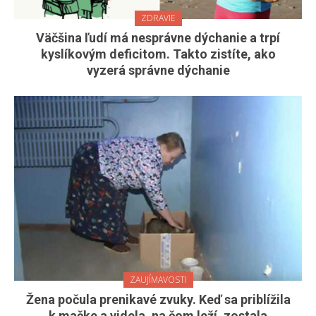
ZDRAVIE
Väčšina ľudí má nesprávne dýchanie a trpí
kyslíkovým deficitom. Takto zistíte, ako
vyzerá správne dýchanie
ZAUJÍMAVOSTI
Žena počula prenikavé zvuky. Keď sa priblížila
k mačke a videla, na čom leží, zostala