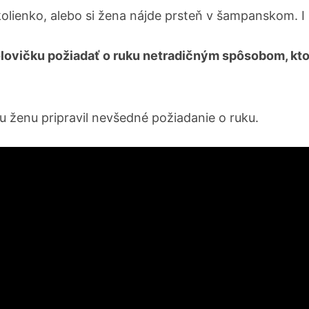
olienko, alebo si žena nájde prsteň v šampanskom. I
olovičku požiadať o ruku netradičným spôsobom, kto
u ženu pripravil nevšedné požiadanie o ruku.