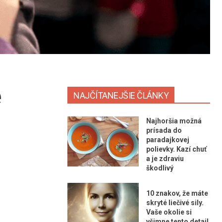
e
NAJČÍTANEJŠIE ČLÁNKY
Najhoršia možná
prísada do
paradajkovej
polievky. Kazí chuť
a je zdraviu
škodlivý
10 znakov, že máte
skryté liečivé sily.
Vaše okolie si
všimne tento detail