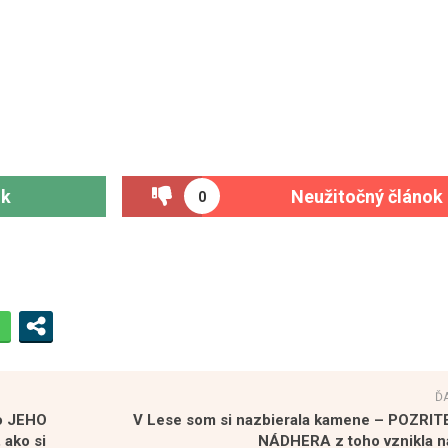
ok
Neužitočný článok
0
Ď
o JEHO
V Lese som si nazbierala kamene – POZRIT
 ako si
NÁDHERA z toho vznikla n