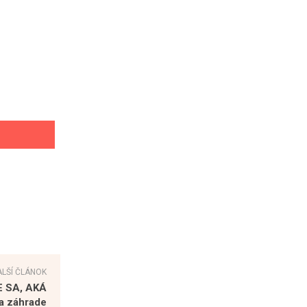
ALŠÍ ČLÁNOK
E SA, AKÁ
a záhrade