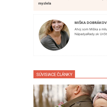
myslela
MIŠKA DOBRÁKOV
Ahoj som Miška a mil
NápadyaRady.sk Určite
SÚVISIACE ČLÁNKY