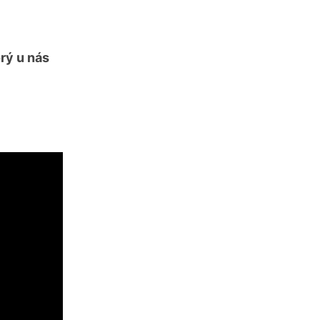
rý u nás