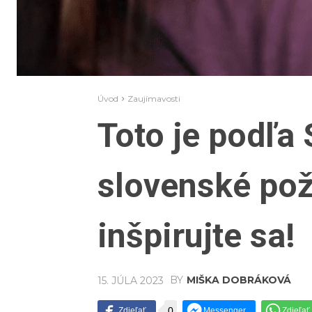
Úvod
Zaujímavosti
Toto je podľa
slovenské pož
inšpirujte sa!
BY
MIŠKA DOBRÁKOVÁ
15. JÚLA 2023
0