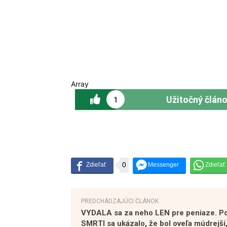
Array
Užitočný člán
1
0
PREDCHÁDZAJÚCI ČLÁNOK
VYDALA sa za neho LEN pre peniaze. P
SMRTI sa ukázalo, že bol oveľa múdrejší,