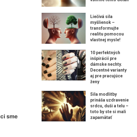
Liečivá sila
myšlienok –
transformujte
realitu pomocou
vlastnej mysle!
10 perfektných
inšpirácií pre
dámske nechty.
Decentné varianty
aj pre pracujúce
ženy
Sila modlitby
prináša uzdravenie
srdcu, duši a telu –
toto by ste si mali
tci sme
zapamätať