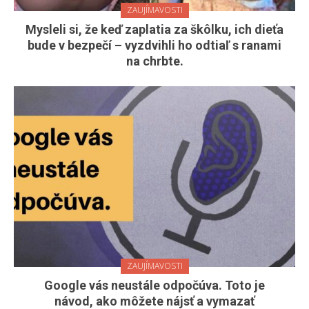
ZAUJÍMAVOSTI
Mysleli si, že keď zaplatia za škôlku, ich dieťa
bude v bezpečí – vyzdvihli ho odtiaľ s ranami
na chrbte.
ZAUJÍMAVOSTI
Google vás neustále odpočúva. Toto je
návod, ako môžete nájsť a vymazať