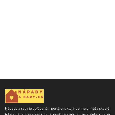
Nápady a rady je obľúbeným portálom, ktorý denne prináša skvelé
triky a nápady pre vašu domácnosť, záhradu, zdravie alebo chutné