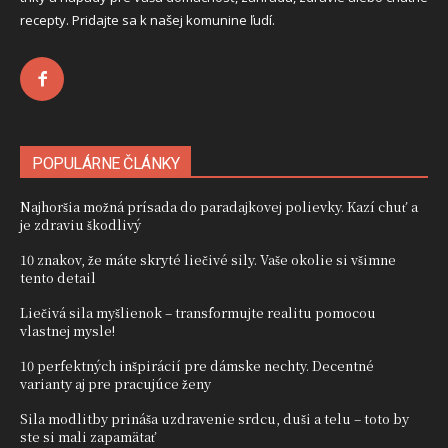
recepty. Pridajte sa k našej komunine ľudí.
POPULÁRNE ČLÁNKY
Najhoršia možná prísada do paradajkovej polievky. Kazí chuť a
je zdraviu škodlivý
10 znakov, že máte skryté liečivé sily. Vaše okolie si všimne
tento detail
Liečivá sila myšlienok – transformujte realitu pomocou
vlastnej mysle!
10 perfektných inšpirácií pre dámske nechty. Decentné
varianty aj pre pracujúce ženy
Sila modlitby prináša uzdravenie srdcu, duši a telu – toto by
ste si mali zapamätať