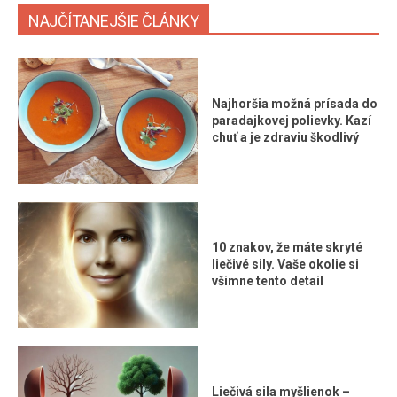
NAJČÍTANEJŠIE ČLÁNKY
Najhoršia možná prísada do
paradajkovej polievky. Kazí
chuť a je zdraviu škodlivý
10 znakov, že máte skryté
liečivé sily. Vaše okolie si
všimne tento detail
Liečivá sila myšlienok –