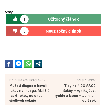
Array
Užitočný článok
1
Neužitočný článok
0
PREDCHÁDZAJÚCI ČLÁNOK
ĎALŠÍ ČLÁNOK
Mužovi diagnostikovali
Tipy na 4 DOMÁCE
rakovinu mozgu. Mal žiť
šaláty – vynikajúce,
iba 6 rokov, no dnes
rýchle a lacné – Jem ich
všetkých šokuje
celý rok