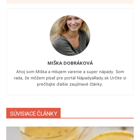
MIŠKA DOBRÁKOVÁ
Ahoj som Miška a milujem varenie a super nápady. Som
rada, že môžem písať pre portál NápadyaRady.sk Určite si
prečítajte ďalšie zaujímavé články.
SÚVISIACE ČLÁNKY