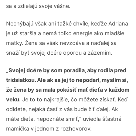
sa a zdieľajú svoje vášne.
Nechýbajú však ani ťažké chvíle, keďže Adriana
je už staršia a nemá toľko energie ako mladšie
matky. Žena sa však nevzdáva a naďalej sa
snaží byť svojej dcére oporou a zázemím.
„Svojej dcére by som poradila, aby rodila pred
tridsiatkou. Ale ak sa jej to nepodarí, myslím si,
že žena by sa mala pokúsiť mať dieťa v každom
veku.
Je to to najkrajšie, čo môžete získať. Keď
odídete, nejaká časť z vás bude žiť ďalej. Ak
máte dieťa, nepoznáte smrť,“ uviedla šťastná
mamička v jednom z rozhovorov.