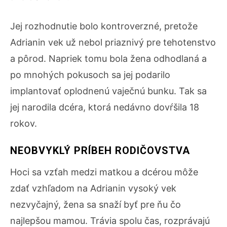
Jej rozhodnutie bolo kontroverzné, pretože
Adrianin vek už nebol priaznivý pre tehotenstvo
a pôrod. Napriek tomu bola žena odhodlaná a
po mnohých pokusoch sa jej podarilo
implantovať oplodnenú vaječnú bunku. Tak sa
jej narodila dcéra, ktorá nedávno dovŕšila 18
rokov.
NEOBVYKLÝ PRÍBEH RODIČOVSTVA
Hoci sa vzťah medzi matkou a dcérou môže
zdať vzhľadom na Adrianin vysoký vek
nezvyčajný, žena sa snaží byť pre ňu čo
najlepšou mamou. Trávia spolu čas, rozprávajú