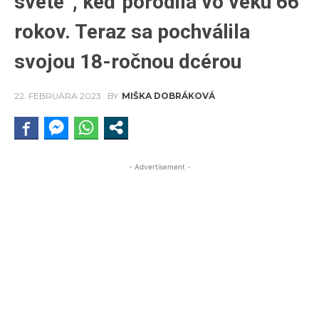
svete“, keď porodila vo veku 66
rokov. Teraz sa pochválila
svojou 18-ročnou dcérou
22. FEBRUÁRA 2023
BY
MIŠKA DOBRÁKOVÁ
- Advertisement -