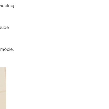
idelnej
 bude
emócie.