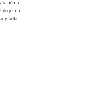
vyčajnému
alo jej na
 Amy bola