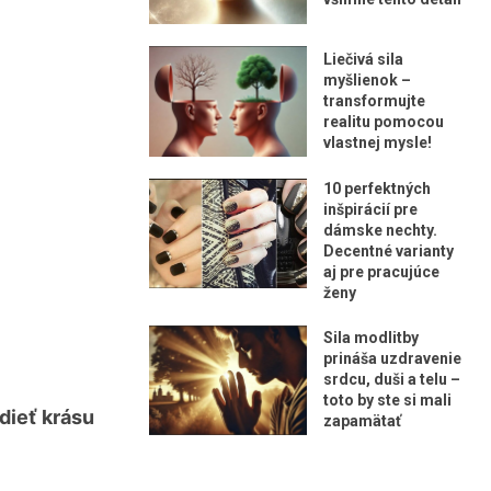
Liečivá sila
myšlienok –
transformujte
realitu pomocou
vlastnej mysle!
10 perfektných
inšpirácií pre
dámske nechty.
Decentné varianty
aj pre pracujúce
ženy
Sila modlitby
prináša uzdravenie
srdcu, duši a telu –
toto by ste si mali
dieť krásu
zapamätať