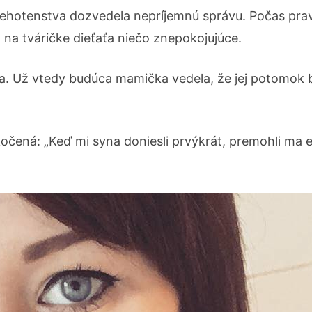
ehotenstva dozvedela nepríjemnú správu. Počas prav
l na tváričke dieťaťa niečo znepokojujúce.
sa. Už vtedy budúca mamička vedela, že jej potomok
kočená: „Keď mi syna doniesli prvýkrát, premohli ma 