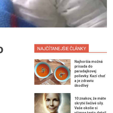
o
NAJČÍTANEJŠIE ČLÁNKY
Najhoršia možná
prísada do
paradajkovej
polievky. Kazí chuť
a je zdraviu
škodlivý
10 znakov, že máte
skryté liečivé sily.
Vaše okolie si
všimne tento detail