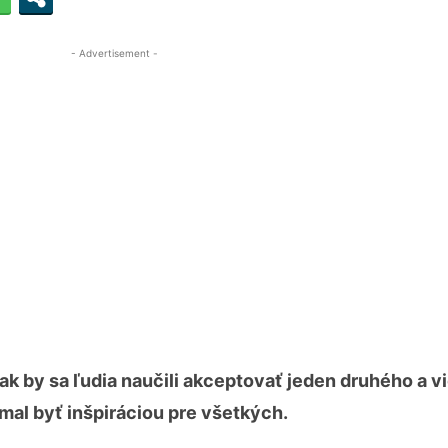
- Advertisement -
ak by sa ľudia naučili akceptovať jeden druhého a vi
mal byť inšpiráciou pre všetkých.