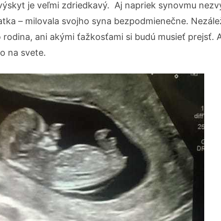
j výskyt je veľmi zdriedkavý. Aj napriek synovmu nez
atka – milovala svojho syna bezpodmienečne. Nezálež
bo rodina, ani akými ťažkosťami si budú musieť prejsť.
o na svete.