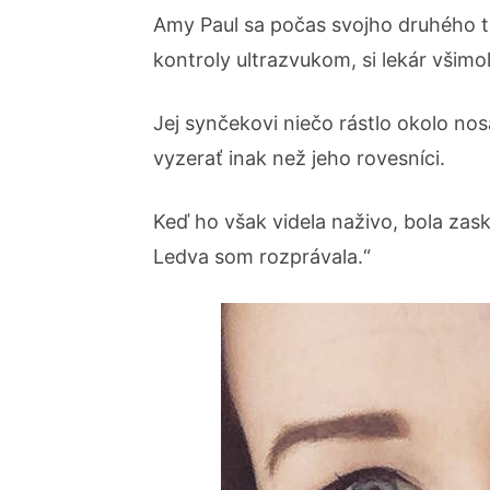
Amy Paul sa počas svojho druhého t
kontroly ultrazvukom, si lekár všimo
Jej synčekovi niečo rástlo okolo no
vyzerať inak než jeho rovesníci.
Keď ho však videla naživo, bola zas
Ledva som rozprávala.“