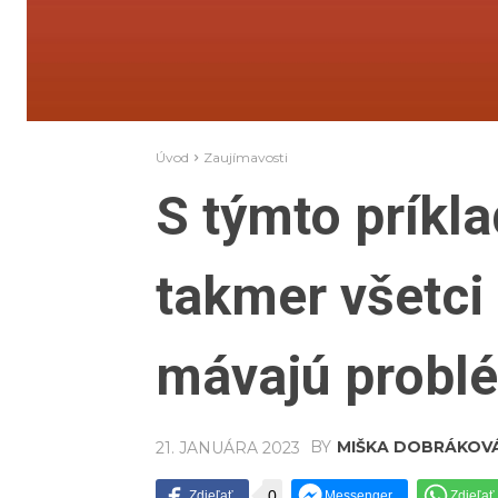
Úvod
Zaujímavosti
S týmto príkl
takmer všetci 
mávajú probl
BY
MIŠKA DOBRÁKOV
21. JANUÁRA 2023
0