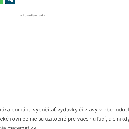
- Advertisement -
ika pomáha vypočítať výdavky či zľavy v obchodoc
ké rovnice nie sú užitočné pre väčšinu ľudí, ale nik
nia matematiky!