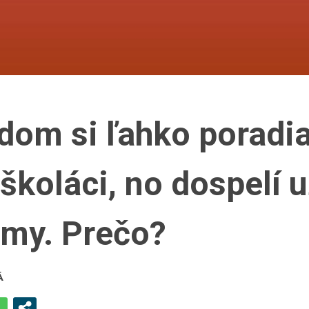
adom si ľahko poradi
školáci, no dospelí 
émy. Prečo?
Á