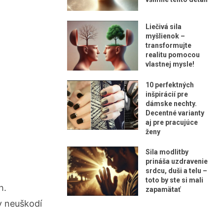
Liečivá sila
myšlienok –
transformujte
realitu pomocou
vlastnej mysle!
10 perfektných
inšpirácií pre
dámske nechty.
Decentné varianty
aj pre pracujúce
ženy
Sila modlitby
prináša uzdravenie
srdcu, duši a telu –
toto by ste si mali
h.
zapamätať
dy neuškodí