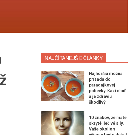
a
NAJČÍTANEJŠIE ČLÁNKY
Najhoršia možná
už
prísada do
paradajkovej
polievky. Kazí chuť
a je zdraviu
škodlivý
10 znakov, že máte
skryté liečivé sily.
Vaše okolie si
všimne tento detail