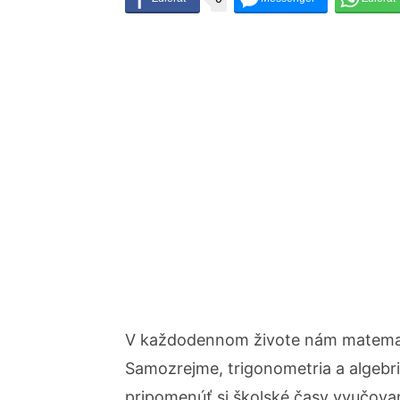
V každodennom živote nám matemat
Samozrejme, trigonometria a algebric
pripomenúť si školské časy vyučova