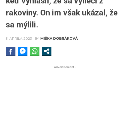
keď vyhlásil, že sa vylieči z
rakoviny. On im však ukázal, že
sa mýlili.
3. APRÍLA 2023
BY
MIŠKA DOBRÁKOVÁ
- Advertisement -