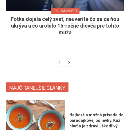
ZAUJÍMAVOSTI
Fotka dojala celý svet, neuveríte čo sa za ňou
ukrýva a čo urobilo 15-ročné dievča pre tohto
muža
NAJČÍTANEJŠIE ČLÁNKY
Najhoršia možná prísada do
paradajkovej polievky. Kazí
chuť a je zdraviu škodlivý