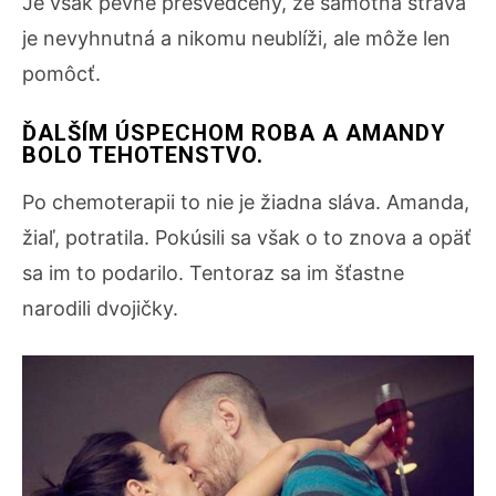
Je však pevne presvedčený, že samotná strava
je nevyhnutná a nikomu neublíži, ale môže len
pomôcť.
ĎALŠÍM ÚSPECHOM ROBA A AMANDY
BOLO TEHOTENSTVO.
Po chemoterapii to nie je žiadna sláva. Amanda,
žiaľ, potratila. Pokúsili sa však o to znova a opäť
sa im to podarilo. Tentoraz sa im šťastne
narodili dvojičky.