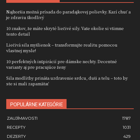
Najhoršia možná prísada do paradajkovej polievky. Kazí chuť a
je zdraviu škodlivý
10 znakov, že máte skryté liečivé sily. Vaše okolie si všimne
tento detail
Liečivá sila myšlienok – transformujte realitu pomocou
vlastnej mysle!
10 perfektných inšpirácií pre dámske nechty. Decentné
varianty aj pre pracujúce ženy
Sila modlitby prináša uzdravenie srdcu, duši a telu – toto by
ste si mali zapamätať
POPULÁRNE KATEGÓRIE
ZAUJÍMAVOSTI
1787
RECEPTY
1031
DEZERTY
429