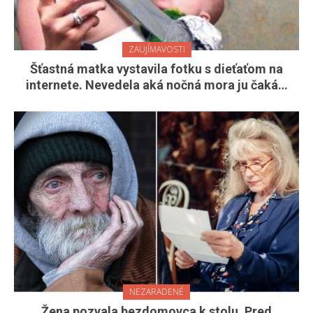
ZAUJÍMAVOSTI
Šťastná matka vystavila fotku s dieťaťom na
internete. Nevedela aká nočná mora ju čaká…
NEZARADENÉ
Žena pozvala bezdomovca k stolu. Pred