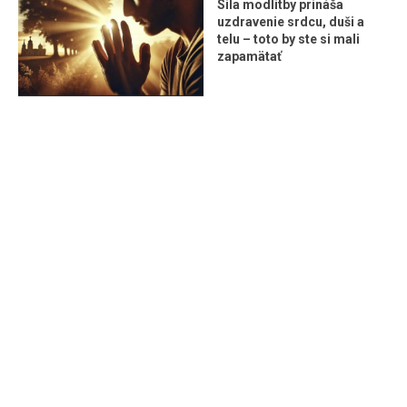
Sila modlitby prináša
uzdravenie srdcu, duši a
telu – toto by ste si mali
zapamätať