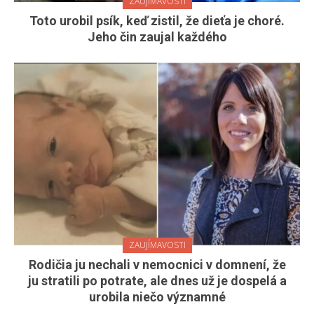
ZAUJÍMAVOSTI
Toto urobil psík, keď zistil, že dieťa je choré.
Jeho čin zaujal každého
ZAUJÍMAVOSTI
Rodičia ju nechali v nemocnici v domnení, že
ju stratili po potrate, ale dnes už je dospelá a
urobila niečo významné