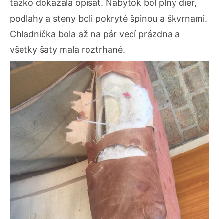
ťažko dokázala opísať. Nábytok bol plný dier,
podlahy a steny boli pokryté špinou a škvrnami.
Chladnička bola až na pár vecí prázdna a
všetky šaty mala roztrhané.