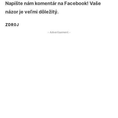
N
ap
í
šte
nám komentár na Facebook! Vaše
názor je veľmi dôležitý.
ZDROJ
- Advertisement -