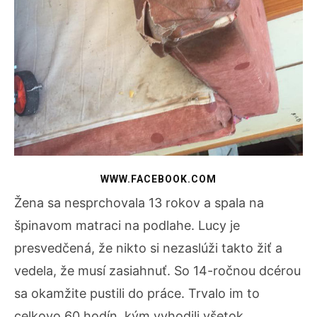
WWW.FACEBOOK.COM
Žena sa nesprchovala 13 rokov a spala na
špinavom matraci na podlahe. Lucy je
presvedčená, že nikto si nezaslúži takto žiť a
vedela, že musí zasiahnuť. So 14-ročnou dcérou
sa okamžite pustili do práce. Trvalo im to
celkovo 60 hodín, kým vyhodili všetok