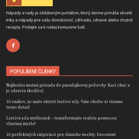
Nápady a rady je obľúbeným portálom, ktorý denne prináša skvelé
triky a nápady pre vašu domácnosť, záhradu, zdravie alebo chutné
recepty. Pridajte sa k našej komunine ľudí.
POPULÁRNE ČLÁNKY
Najhoršia možná prísada do paradajkovej polievky. Kazí chuť a
je zdraviu škodlivý
10 znakov, že máte skryté liečivé sily. Vaše okolie si všimne
tento detail
Liečivá sila myšlienok – transformujte realitu pomocou
vlastnej mysle!
10 perfektných inšpirácií pre dámske nechty. Decentné