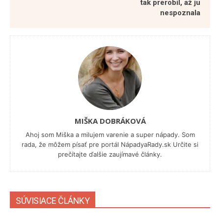
tak prerobil, až ju
nespoznala
MIŠKA DOBRÁKOVÁ
Ahoj som Miška a milujem varenie a super nápady. Som
rada, že môžem písať pre portál NápadyaRady.sk Určite si
prečítajte ďalšie zaujímavé články.
SÚVISIACE ČLÁNKY