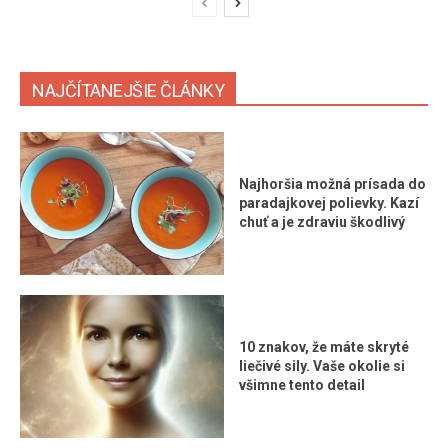
NAJČÍTANEJŠIE ČLÁNKY
Najhoršia možná prísada do
paradajkovej polievky. Kazí
chuť a je zdraviu škodlivý
10 znakov, že máte skryté
liečivé sily. Vaše okolie si
všimne tento detail