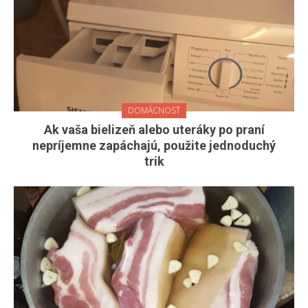
DOMÁCNOSŤ
Ak vaša bielizeň alebo uteráky po praní
nepríjemne zapáchajú, použite jednoduchý
trik