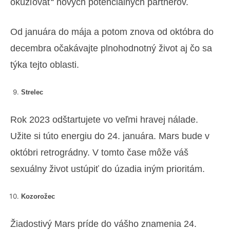
okúzľovať“ nových potenciálnych partnerov.
Od januára do mája a potom znova od októbra do
decembra očakávajte plnohodnotný život aj čo sa
týka tejto oblasti.
Strelec
Rok 2023 odštartujete vo veľmi hravej nálade.
Užite si túto energiu do 24. januára. Mars bude v
októbri retrográdny. V tomto čase môže váš
sexuálny život ustúpiť do úzadia iným prioritám.
Kozorožec
Žiadostivý Mars príde do vášho znamenia 24.