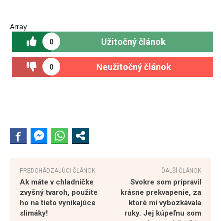
Array
Užitočný článok
0
Neužitočný článok
0
PREDCHÁDZAJÚCI ČLÁNOK
ĎALŠÍ ČLÁNOK
Ak máte v chladničke
Svokre som pripravil
zvyšný tvaroh, použite
krásne prekvapenie, za
ho na tieto vynikajúce
ktoré mi vybozkávala
slimáky!
ruky. Jej kúpeľnu som