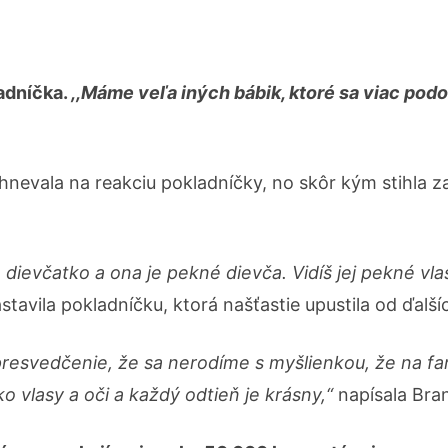
adníčka.
,,Máme veľa iných bábik, ktoré sa viac pod
nevala na reakciu pokladníčky, no skôr kým stihla z
 dievčatko a ona je pekné dievča. Vidíš jej pekné vlas
tavila pokladníčku, ktorá našťastie upustila od ďalší
presvedčenie, že sa nerodíme s myšlienkou, že na far
 vlasy a oči a každý odtieň je krásny,“
napísala Bran