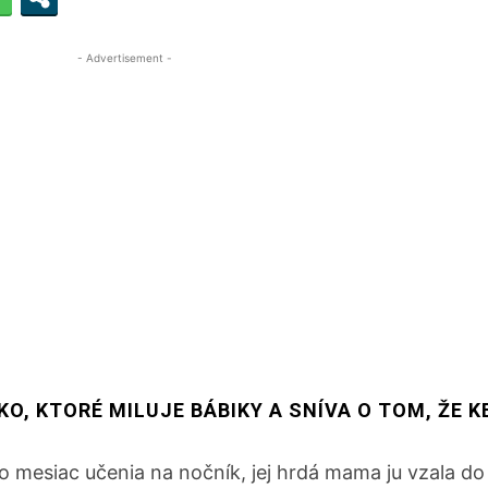
- Advertisement -
O, KTORÉ MILUJE BÁBIKY A SNÍVA O TOM, ŽE K
o mesiac učenia na nočník, jej hrdá mama ju vzala d