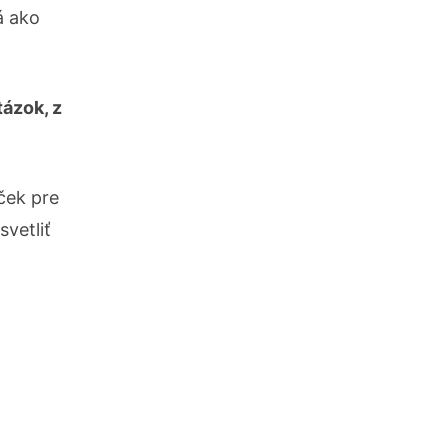
á ako
tázok, z
ček pre
vetliť