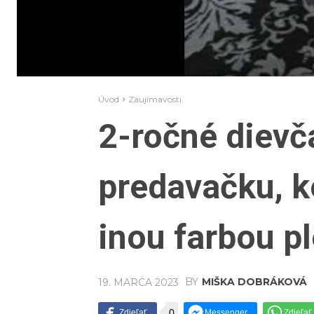
Úvod
Zaujímavosti
2-ročné dievč
predavačku, k
inou farbou pl
BY
MIŠKA DOBRÁKOVÁ
19. MARCA 2023
0