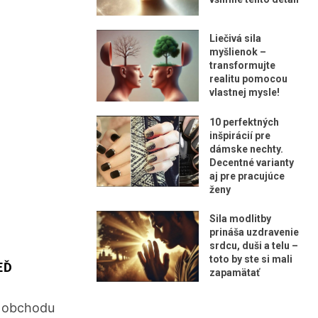
Liečivá sila
myšlienok –
transformujte
realitu pomocou
vlastnej mysle!
10 perfektných
inšpirácií pre
dámske nechty.
Decentné varianty
aj pre pracujúce
ženy
Sila modlitby
prináša uzdravenie
srdcu, duši a telu –
toto by ste si mali
EĎ
zapamätať
o obchodu