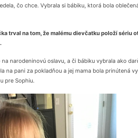
edela, čo chce. Vybrala si bábiku, ktorá bola oblečen
čka trval na tom, že malému dievčatku položí sériu o
.
e na narodeninovú oslavu, a či bábiku vybrala ako dar
 na pani za pokladňou a jej mama bola prinútená vys
u pre Sophiu.