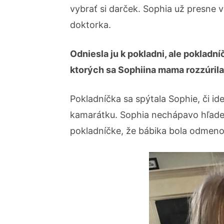
vybrať si darček. Sophia už presne v
doktorka.
Odniesla ju k pokladni, ale pokladní
ktorých sa Sophiina mama rozzúrila
Pokladníčka sa spýtala Sophie, či id
kamarátku. Sophia nechápavo hľadela
pokladníčke, že bábika bola odmeno