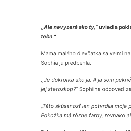
,,Ale nevyzerá ako ty,“
uviedla pokl
teba.“
Mama malého dievčatka sa veľmi nah
Sophia ju predbehla.
,,Je doktorka ako ja. A ja som pekné
jej stetoskop?“
Sophiina odpoveď zas
„Táto skúsenosť len potvrdila moje 
Pokožka má rôzne farby, rovnako ako