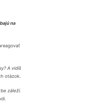
obajú na
areagovať
y? A vidíš
ch otázok.
be záleží.
di.