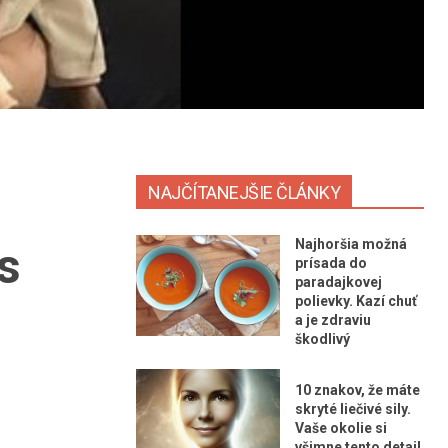
NAJČÍTANEJŠIE ČLÁNKY
Najhoršia možná
s
prísada do
paradajkovej
polievky. Kazí chuť
a je zdraviu
škodlivý
10 znakov, že máte
skryté liečivé sily.
Vaše okolie si
všimne tento detail