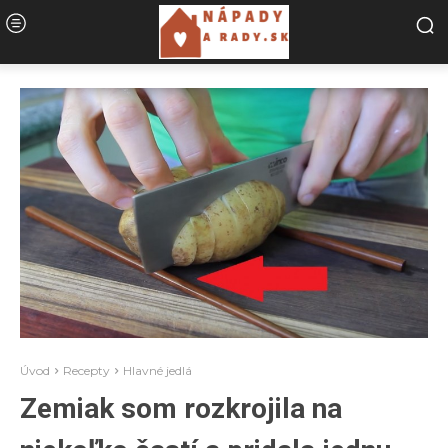
Úvod
Recepty
Hlavné jedlá
Zemiak som rozkrojila na