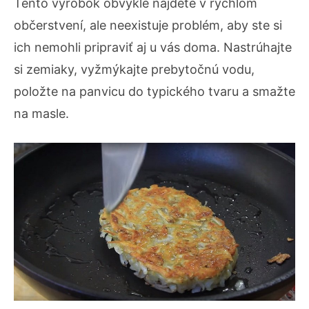
Tento výrobok obvykle nájdete v rýchlom
občerstvení, ale neexistuje problém, aby ste si
ich nemohli pripraviť aj u vás doma. Nastrúhajte
si zemiaky, vyžmýkajte prebytočnú vodu,
položte na panvicu do typického tvaru a smažte
na masle.