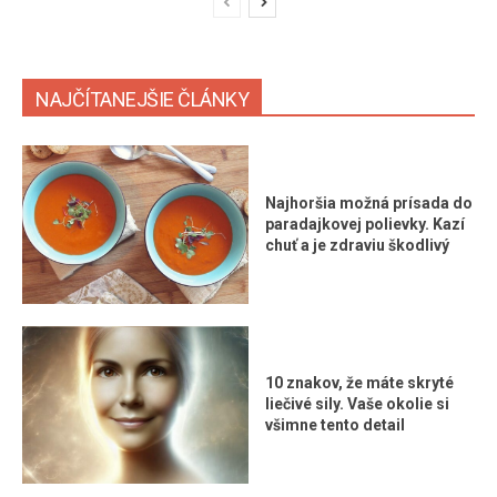
NAJČÍTANEJŠIE ČLÁNKY
Najhoršia možná prísada do
paradajkovej polievky. Kazí
chuť a je zdraviu škodlivý
10 znakov, že máte skryté
liečivé sily. Vaše okolie si
všimne tento detail