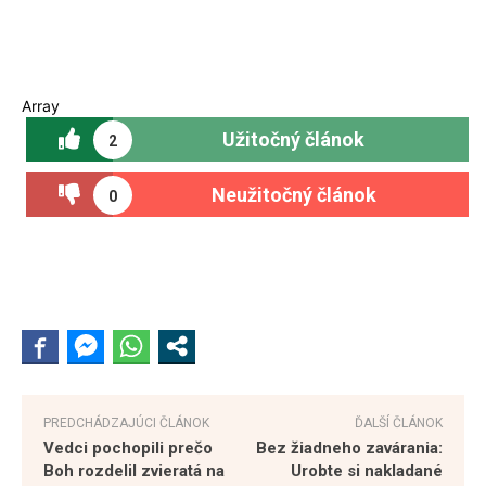
Array
Užitočný článok
2
Neužitočný článok
0
PREDCHÁDZAJÚCI ČLÁNOK
ĎALŠÍ ČLÁNOK
Vedci pochopili prečo
Bez žiadneho zavárania:
Boh rozdelil zvieratá na
Urobte si nakladané