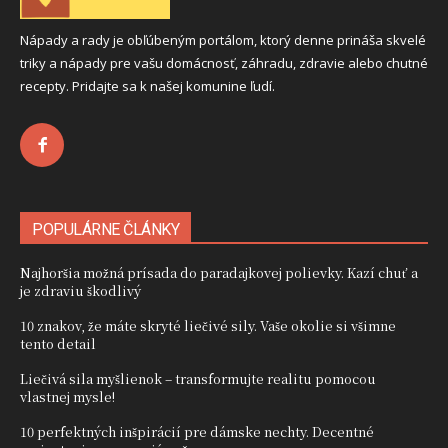
Nápady a rady je obľúbeným portálom, ktorý denne prináša skvelé
triky a nápady pre vašu domácnosť, záhradu, zdravie alebo chutné
recepty. Pridajte sa k našej komunine ľudí.
POPULÁRNE ČLÁNKY
Najhoršia možná prísada do paradajkovej polievky. Kazí chuť a
je zdraviu škodlivý
10 znakov, že máte skryté liečivé sily. Vaše okolie si všimne
tento detail
Liečivá sila myšlienok – transformujte realitu pomocou
vlastnej mysle!
10 perfektných inšpirácií pre dámske nechty. Decentné