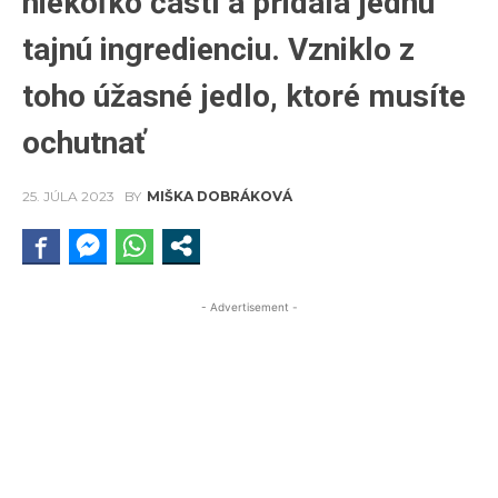
niekoľko častí a pridala jednu
tajnú ingredienciu. Vzniklo z
toho úžasné jedlo, ktoré musíte
ochutnať
25. JÚLA 2023
BY
MIŠKA DOBRÁKOVÁ
- Advertisement -