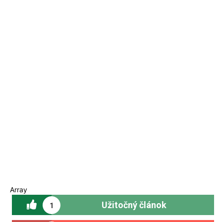
Array
Užitočný článok
1