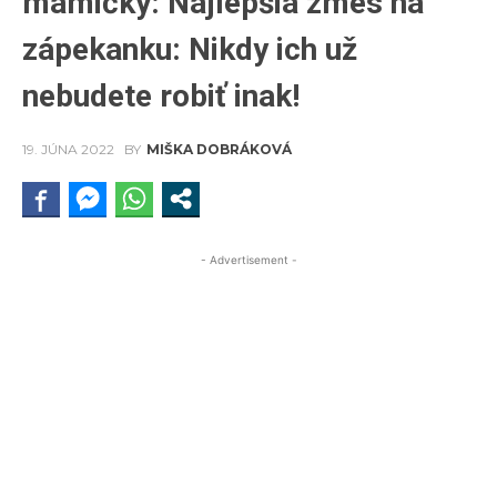
mamičky: Najlepšia zmes na
zápekanku: Nikdy ich už
nebudete robiť inak!
19. JÚNA 2022
BY
MIŠKA DOBRÁKOVÁ
- Advertisement -