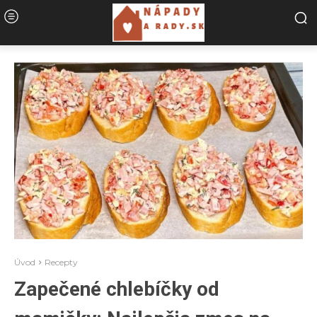
Úvod
Recepty
Zapečené chlebíčky od