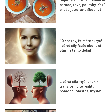
Najhoršia možná prísada do
paradajkovej polievky. Kazí
chuť a je zdraviu škodlivý
10 znakov, že máte skryté
liečivé sily. Vaše okolie si
všimne tento detail
Liečivá sila myšlienok –
transformujte realitu
pomocou vlastnej mysle!