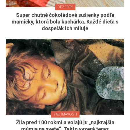
DEZERTY
Super chutné čokoládové sušienky podľa
mamičky, ktorá bola kuchárka. Každé dieťa s
dospelák ich miluje
ZAUJÍMAVOSTI
Žila pred 100 rokmi a volajú ju „najkrajšia
múmia na svete“. Takto vyzerá teraz