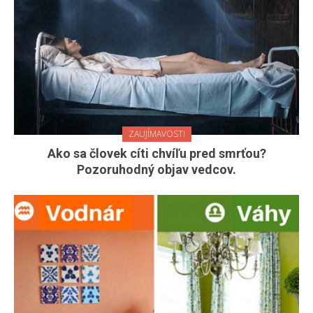
ZAUJÍMAVOSTI
Ako sa človek cíti chvíľu pred smrťou?
Pozoruhodný objav vedcov.