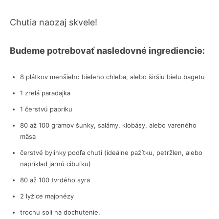
Chutia naozaj skvele!
Budeme potrebovať nasledovné ingrediencie:
8 plátkov menšieho bieleho chleba, alebo širšiu bielu bagetu
1 zrelá paradajka
1 čerstvú papriku
80 až 100 gramov šunky, salámy, klobásy, alebo vareného
mäsa
čerstvé bylinky podľa chuti (ideálne pažítku, petržlen, alebo
napríklad jarnú cibuľku)
80 až 100 tvrdého syra
2 lyžice majonézy
trochu soli na dochutenie.