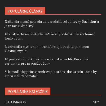
POPULÁRNE ČLÁNKY
Najhoršia možná prísada do paradajkovej polievky. Kazí chuť a
je zdraviu škodlivý
10 znakov, že máte skryté liečivé sily. Vaše okolie si všimne
tento detail
Liečivá sila myšlienok – transformujte realitu pomocou
vlastnej mysle!
10 perfektných inšpirácií pre dámske nechty. Decentné
varianty aj pre pracujúce ženy
Sila modlitby prináša uzdravenie srdcu, duši a telu – toto by
ste si mali zapamätať
POPULÁRNE KATEGÓRIE
ZAUJÍMAVOSTI
1787