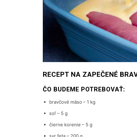
RECEPT NA ZAPEČENÉ BRAV
ČO BUDEME POTREBOVAŤ:
bravčové mäso – 1 kg
soľ – 5 g
čierne korenie – 5 g
syr feta – 200 g