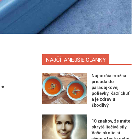
NAJČÍTANEJŠIE ČLÁNKY
Najhoršia možná
.
prísada do
paradajkovej
polievky. Kazí chuť
a je zdraviu
škodlivý
10 znakov, že máte
skryté liečivé sily.
Vaše okolie si
všimne tento detail