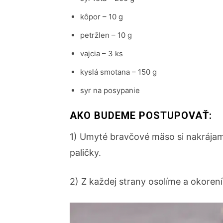
kôpor – 10 g
petržlen – 10 g
vajcia – 3 ks
kyslá smotana – 150 g
syr na posypanie
AKO BUDEME POSTUPOVAŤ:
1) Umyté bravčové mäso si nakrája
paličky.
2) Z každej strany osolíme a okoren