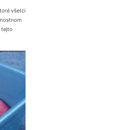
toré všetci
ávnostnom
 tejto