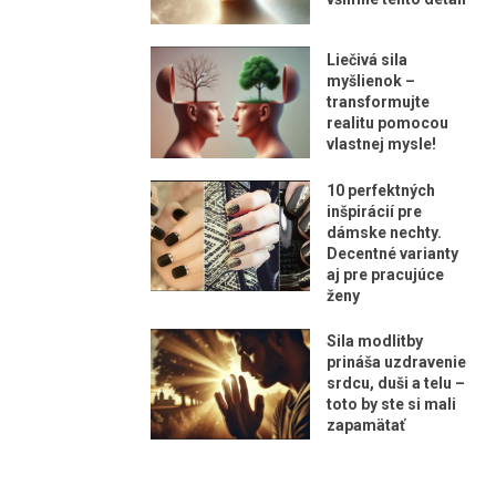
Liečivá sila
myšlienok –
transformujte
realitu pomocou
vlastnej mysle!
10 perfektných
inšpirácií pre
dámske nechty.
Decentné varianty
aj pre pracujúce
ženy
Sila modlitby
prináša uzdravenie
srdcu, duši a telu –
toto by ste si mali
zapamätať