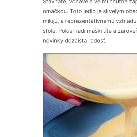
Šťavnaté, voňavé a veľmi chutné z
omáčkou.
Toto jedlo je skvelým obe
milujú, a reprezentatívnemu vzhľa
stole. Pokiaľ radi maškrtíte a záro
novinky dozaista radosť.