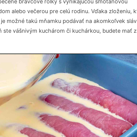
apečené bravčové rolky s vynikajúcou smotanovou
dom alebo večerou pre celú rodinu. Vďaka zloženiu, k
du je možné takú mňamku podávať na akomkoľvek sl
veň ste vášnivým kuchárom či kuchárkou, budete mať z