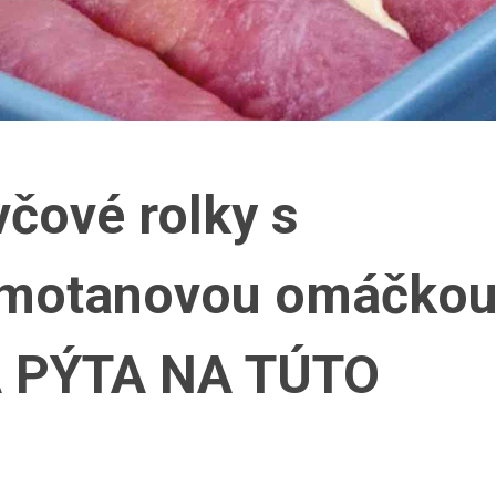
čové rolky s
smotanovou omáčkou
 PÝTA NA TÚTO