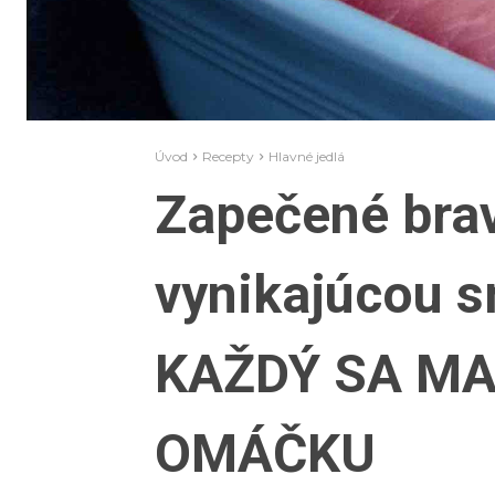
Úvod
Recepty
Hlavné jedlá
Zapečené brav
vynikajúcou 
KAŽDÝ SA MA
OMÁČKU