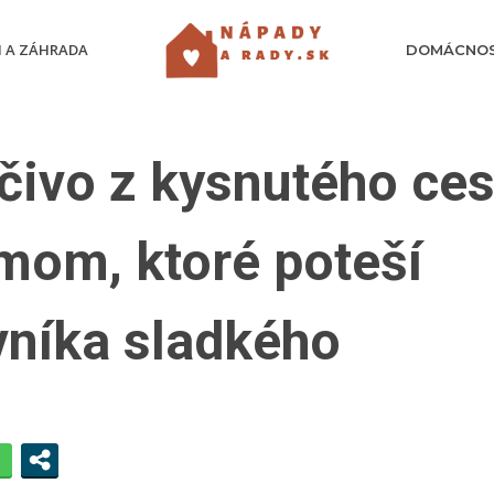
 A ZÁHRADA
DOMÁCNO
čivo z kysnutého ces
mom, ktoré poteší
vníka sladkého