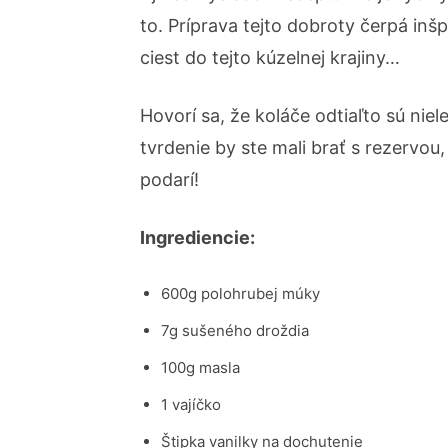
to. Príprava tejto dobroty čerpá inš
ciest do tejto kúzelnej krajiny…
Hovorí sa, že koláče odtiaľto sú nie
tvrdenie by ste mali brať s rezervou,
podarí!
Ingrediencie:
600g polohrubej múky
7g sušeného droždia
100g masla
1 vajíčko
Štipka vanilky na dochutenie