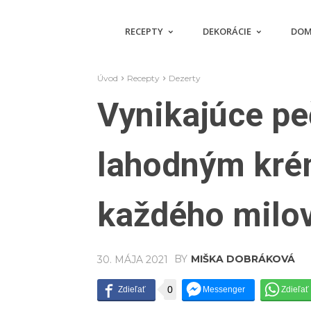
RECEPTY
DEKORÁCIE
DOM
Úvod
Recepty
Dezerty
Vynikajúce pe
lahodným kré
každého milo
BY
MIŠKA DOBRÁKOVÁ
30. MÁJA 2021
0