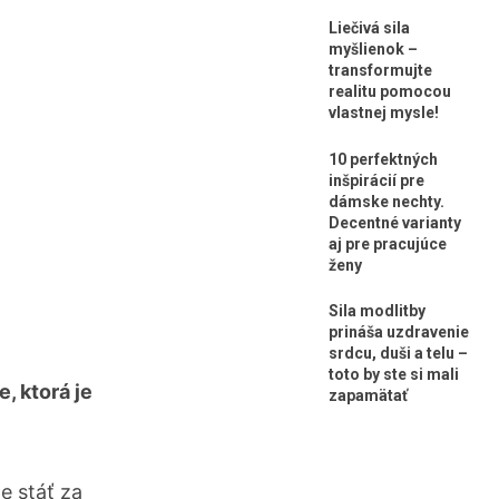
Liečivá sila
myšlienok –
transformujte
realitu pomocou
vlastnej mysle!
10 perfektných
inšpirácií pre
dámske nechty.
Decentné varianty
aj pre pracujúce
ženy
Sila modlitby
prináša uzdravenie
srdcu, duši a telu –
toto by ste si mali
, ktorá je
zapamätať
e stáť za