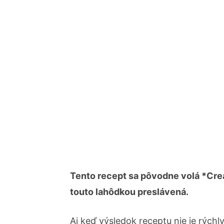
Tento recept sa pôvodne volá *Crea
touto lahôdkou preslávená.
Aj keď výsledok receptu nie je rých