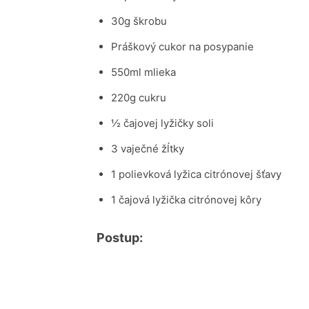
30g škrobu
Práškový cukor na posypanie
550ml mlieka
220g cukru
½ čajovej lyžičky soli
3 vaječné žĺtky
1 polievková lyžica citrónovej šťavy
1 čajová lyžička citrónovej kôry
Postup: