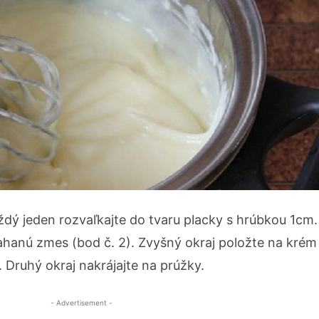
ždý jeden rozvaľkajte do tvaru placky s hrúbkou 1cm. 
hanú zmes (bod č. 2). Zvyšný okraj položte na krém a
. Druhý okraj nakrájajte na prúžky.
- Advertisement -