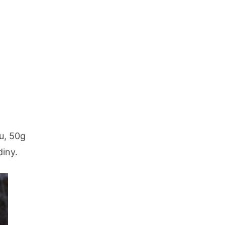
u, 50g
diny.