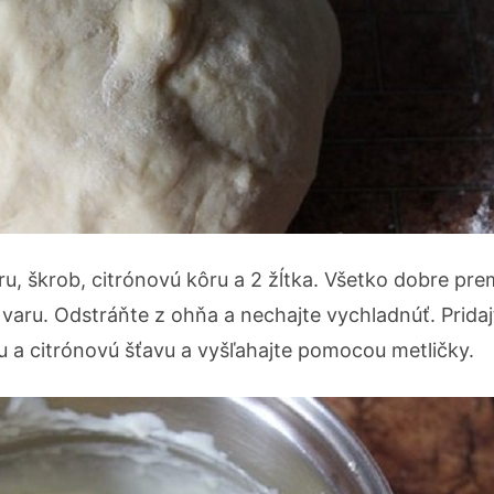
u, škrob, citrónovú kôru a 2 žĺtka. Všetko dobre prem
 varu. Odstráňte z ohňa a nechajte vychladnúť. Prida
u a citrónovú šťavu a vyšľahajte pomocou metličky.