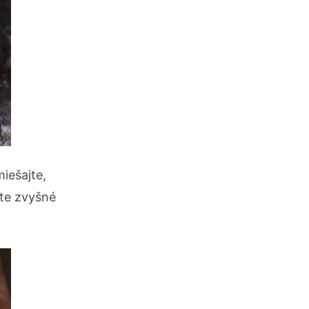
iešajte,
jte zvyšné