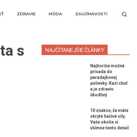
SŤ
ZDRAVIE
MÓDA
ZAUJÍMAVOSTI
ta s
NAJČÍTANEJŠIE ČLÁNKY
Najhoršia možná
prísada do
paradajkovej
polievky. Kazí chuť
a je zdraviu
škodlivý
10 znakov, že máte
skryté liečivé sily.
Vaše okolie si
všimne tento detail