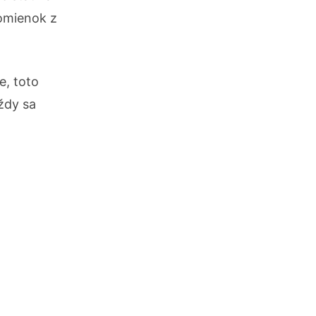
pomienok z
e, toto
vždy sa