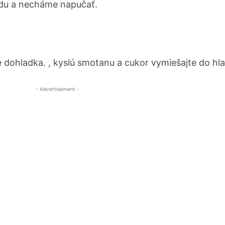
odu a necháme napučať.
dohladka. , kyslú smotanu a cukor vymiešajte do hl
- Advertisement -