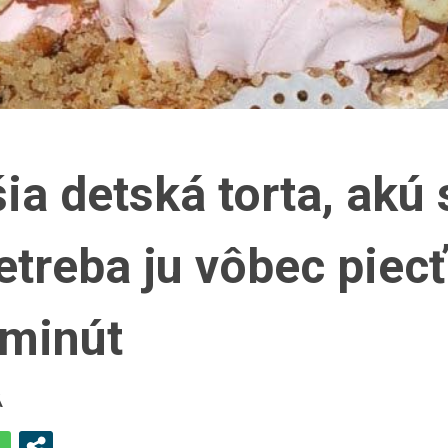
šia detská torta, akú
etreba ju vôbec piecť
 minút
Á