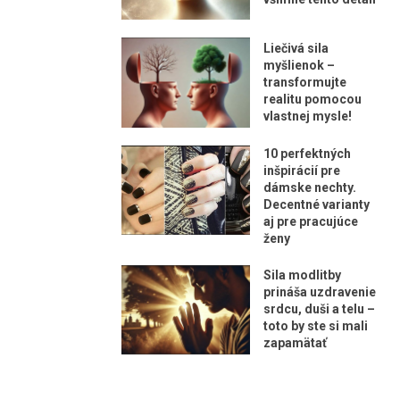
Liečivá sila
myšlienok –
transformujte
realitu pomocou
vlastnej mysle!
10 perfektných
inšpirácií pre
dámske nechty.
Decentné varianty
aj pre pracujúce
ženy
Sila modlitby
prináša uzdravenie
srdcu, duši a telu –
toto by ste si mali
zapamätať