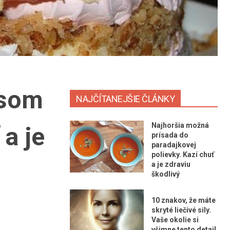
 som
NAJČÍTANEJŠIE ČLÁNKY
Najhoršia možná
 a je
prísada do
paradajkovej
polievky. Kazí chuť
a je zdraviu
škodlivý
10 znakov, že máte
skryté liečivé sily.
Vaše okolie si
všimne tento detail