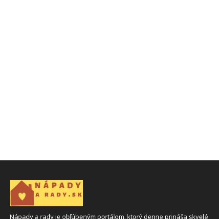
Nápady a rady je obľúbeným portálom, ktorý denne prináša skvelé