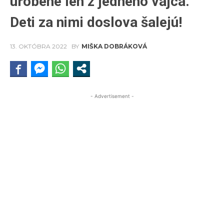
urobené len z jedného vajca.
Deti za nimi doslova šalejú!
13. OKTÓBRA 2022
BY
MIŠKA DOBRÁKOVÁ
- Advertisement -