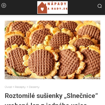
Úvod
Recepty
Dezerty
Roztomilé sušienky „Slnečnice“