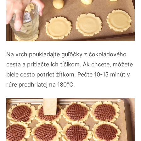
Na vrch poukladajte guľôčky z čokoládového
cesta a pritlačte ich tĺčikom. Ak chcete, môžete
biele cesto potrieť žĺtkom. Pečte 10-15 minút v
rúre predhriatej na 180°C.