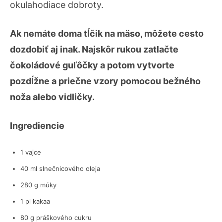
okulahodiace dobroty.
Ak nemáte doma tĺčik na mäso, môžete cesto
dozdobiť aj inak. Najskôr rukou zatlačte
čokoládové guľôčky a potom vytvorte
pozdĺžne a priečne vzory pomocou bežného
noža alebo vidličky.
Ingrediencie
1 vajce
40 ml slnečnicového oleja
280 g múky
1 pl kakaa
80 g práškového cukru