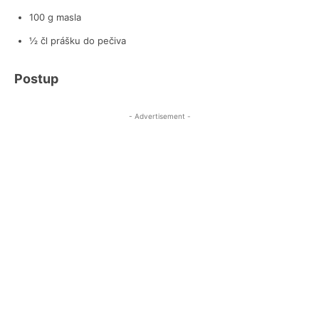
100 g masla
½ čl prášku do pečiva
Postup
- Advertisement -