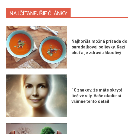
NAJČÍTANEJŠIE ČLÁNKY
Najhoršia možná prísada do
paradajkovej polievky. Kazí
chuť a je zdraviu škodlivý
10 znakov, že máte skryté
liečivé sily. Vaše okolie si
všimne tento detail