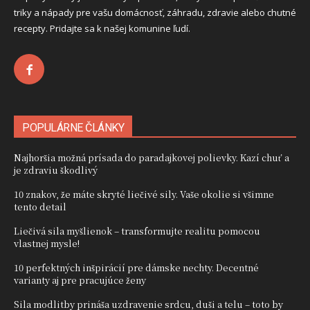
triky a nápady pre vašu domácnosť, záhradu, zdravie alebo chutné
recepty. Pridajte sa k našej komunine ľudí.
POPULÁRNE ČLÁNKY
Najhoršia možná prísada do paradajkovej polievky. Kazí chuť a
je zdraviu škodlivý
10 znakov, že máte skryté liečivé sily. Vaše okolie si všimne
tento detail
Liečivá sila myšlienok – transformujte realitu pomocou
vlastnej mysle!
10 perfektných inšpirácií pre dámske nechty. Decentné
varianty aj pre pracujúce ženy
Sila modlitby prináša uzdravenie srdcu, duši a telu – toto by