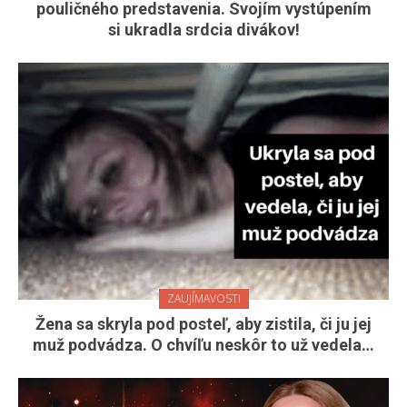
pouličného predstavenia. Svojím vystúpením
si ukradla srdcia divákov!
ZAUJÍMAVOSTI
Žena sa skryla pod posteľ, aby zistila, či ju jej
muž podvádza. O chvíľu neskôr to už vedela…