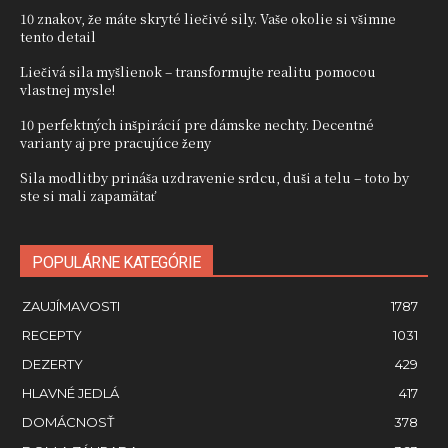
10 znakov, že máte skryté liečivé sily. Vaše okolie si všimne
tento detail
Liečivá sila myšlienok – transformujte realitu pomocou
vlastnej mysle!
10 perfektných inšpirácií pre dámske nechty. Decentné
varianty aj pre pracujúce ženy
Sila modlitby prináša uzdravenie srdcu, duši a telu – toto by
ste si mali zapamätať
POPULÁRNE KATEGÓRIE
ZAUJÍMAVOSTI
1787
RECEPTY
1031
DEZERTY
429
HLAVNÉ JEDLÁ
417
DOMÁCNOSŤ
378