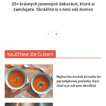
25+ krásnych jesenných dekorácií, ktoré si
zamilujete. Skrášlite si s nimi váš domov
NAJČÍTANEJŠIE ČLÁNKY
Najhoršia možná prísada do
paradajkovej polievky. Kazí
chuť a je zdraviu škodlivý