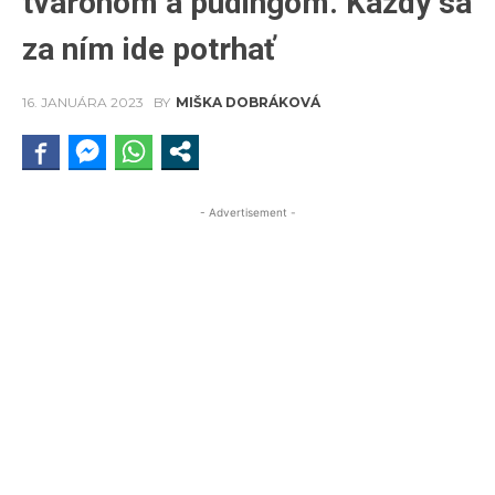
tvarohom a pudingom. Každý sa
za ním ide potrhať
16. JANUÁRA 2023
BY
MIŠKA DOBRÁKOVÁ
- Advertisement -