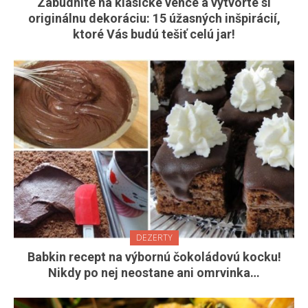
Zabudnite na klasické vence a vytvorte si
originálnu dekoráciu: 15 úžasných inšpirácií,
ktoré Vás budú tešiť celú jar!
DEZERTY
Babkin recept na výbornú čokoládovú kocku!
Nikdy po nej neostane ani omrvinka…