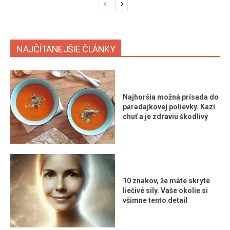
NAJČÍTANEJŠIE ČLÁNKY
Najhoršia možná prísada do
paradajkovej polievky. Kazí
chuť a je zdraviu škodlivý
10 znakov, že máte skryté
liečivé sily. Vaše okolie si
všimne tento detail