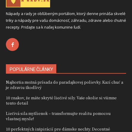
Nápady a rady je obľúbeným portálom, ktorý denne prináša skvelé
triky a nápady pre vašu domácnosť, záhradu, zdravie alebo chutné
recepty. Pridajte sa k našej komunine ľudí.
POPULÁRNE ČLÁNKY
Najhoršia možná prísada do paradajkovej polievky. Kazí chuť a
je zdraviu škodlivý
10 znakov, že máte skryté liečivé sily. Vaše okolie si všimne
tento detail
Liečivá sila myšlienok – transformujte realitu pomocou
vlastnej mysle!
10 perfektných inšpirácií pre dámske nechty. Decentné