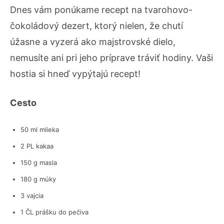
Dnes vám ponúkame recept na tvarohovo-
čokoládový dezert, ktorý nielen, že chutí
úžasne a vyzerá ako majstrovské dielo,
nemusíte ani pri jeho príprave tráviť hodiny. Vaši
hostia si hneď vypýtajú recept!
Cesto
50 ml mlieka
2 PL kakaa
150 g masla
180 g múky
3 vajcia
1 ČL prášku do pečiva