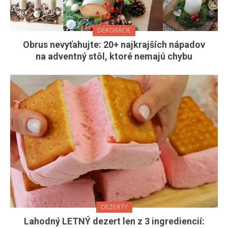
DEKORÁCIE
Obrus nevyťahujte: 20+ najkrajších nápadov
na adventný stôl, ktoré nemajú chybu
DEZERTY
Lahodný LETNÝ dezert len z 3 ingrediencií: