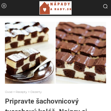
Úvod
Recepty
Dezerty
Pripravte šachovnicový