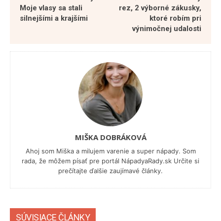
Moje vlasy sa stali
rez, 2 výborné zákusky,
silnejšími a krajšími
ktoré robím pri
výnimočnej udalosti
MIŠKA DOBRÁKOVÁ
Ahoj som Miška a milujem varenie a super nápady. Som
rada, že môžem písať pre portál NápadyaRady.sk Určite si
prečítajte ďalšie zaujímavé články.
SÚVISIACE ČLÁNKY