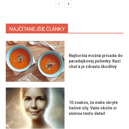
NAJČÍTANEJŠIE ČLÁNKY
Najhoršia možná prísada do
paradajkovej polievky. Kazí
chuť a je zdraviu škodlivý
10 znakov, že máte skryté
liečivé sily. Vaše okolie si
všimne tento detail