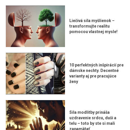
Liečivá sila myšlienok –
transformujte realitu
pomocou vlastnej mysle!
10 perfektných inšpirácií pre
dámske nechty. Decentné
varianty aj pre pracujúce
ženy
Sila modlitby prináša
uzdravenie srdcu, duši a
telu – toto by ste si mali
zapamätať