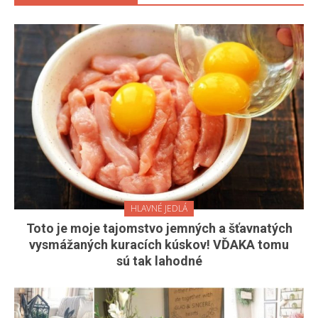
HLAVNÉ JEDLÁ
Toto je moje tajomstvo jemných a šťavnatých
vysmážaných kuracích kúskov! VĎAKA tomu
sú tak lahodné