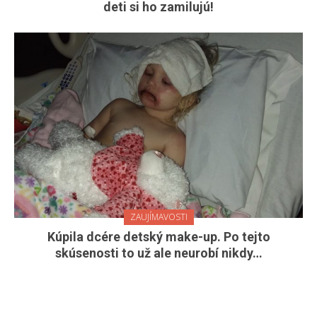
deti si ho zamilujú!
ZAUJÍMAVOSTI
Kúpila dcére detský make-up. Po tejto
skúsenosti to už ale neurobí nikdy…