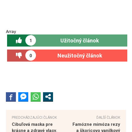
Array
Užitočný článok
1
Neužitočný článok
0
PREDCHÁDZAJÚCI ČLÁNOK
ĎALŠÍ ČLÁNOK
Cibuľová maska pre
Famózne mimóza rezy
krásne a zdravé vlasy.
a škoricovo vanilkový