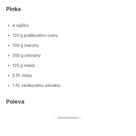
Plnka
4 vajíčka
120 g práškového cukru
700 g tvarohu
200 g smotany
125 g masla
2 PL múky
1 PL vanilkového extraktu
Poleva
- Advertisement -