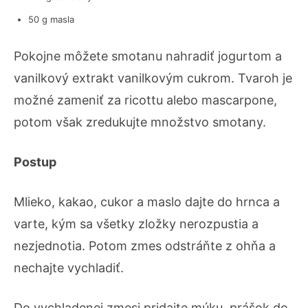
50 g masla
Pokojne môžete smotanu nahradiť jogurtom a
vanilkový extrakt vanilkovým cukrom. Tvaroh je
možné zameniť za ricottu alebo mascarpone,
potom však zredukujte množstvo smotany.
Postup
Mlieko, kakao, cukor a maslo dajte do hrnca a
varte, kým sa všetky zložky nerozpustia a
nezjednotia. Potom zmes odstráňte z ohňa a
nechajte vychladiť.
Do vychladenej zmesi pridajte múku, prášok do