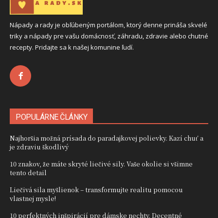
Nápady a rady je obľúbeným portálom, ktorý denne prináša skvelé
triky a nápady pre vašu domácnosť, záhradu, zdravie alebo chutné
recepty. Pridajte sa k našej komunine ľudí.
POPULÁRNE ČLÁNKY
Najhoršia možná prísada do paradajkovej polievky. Kazí chuť a
je zdraviu škodlivý
10 znakov, že máte skryté liečivé sily. Vaše okolie si všimne
tento detail
Liečivá sila myšlienok – transformujte realitu pomocou
vlastnej mysle!
10 perfektných inšpirácií pre dámske nechty. Decentné