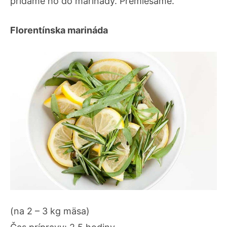
pridáme ho do marinády. Premiešame.
Florentínska marináda
(na 2 – 3 kg mäsa)