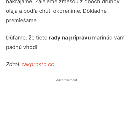
nakrájame. Zalejeme zmesou z oboch druhov
oleja a podľa chuti okoreníme. Dôkladne
premiešame.
Dúfame, že tieto
rady na prípravu
marinád vám
padnú vhod!
Zdroj:
takprosto.cc
- Advertisement -