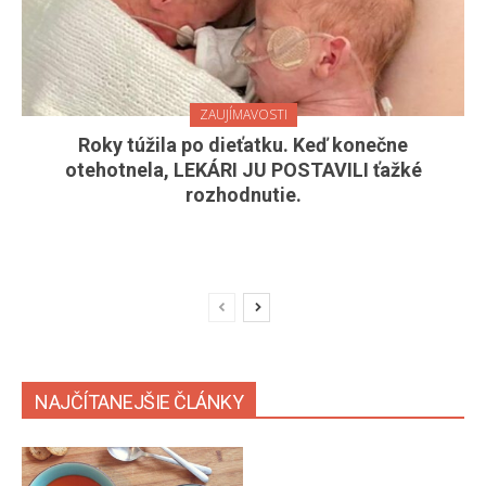
ZAUJÍMAVOSTI
Roky túžila po dieťatku. Keď konečne
otehotnela, LEKÁRI JU POSTAVILI ťažké
rozhodnutie.
NAJČÍTANEJŠIE ČLÁNKY