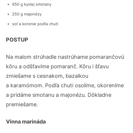
650 g kyslej smotany
250 g majonézy
soľ a korenie podľa chuti
POSTUP
Na malom strúhadle nastrúhame pomarančovú
kôru a odšťavíme pomaranč. Kôru i šťavu
zmiešame s cesnakom, bazalkou
a karamómom. Podľa chuti osolíme, okoreníme
a pridáme smotanu a majonézu. Dôkladne
premiešame.
Vínna marináda