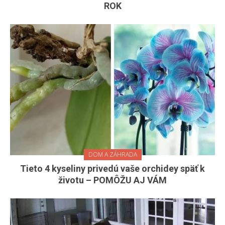
ROK
DOM A ZÁHRADA
Tieto 4 kyseliny privedú vaše orchidey späť k
životu – POMÔŽU AJ VÁM