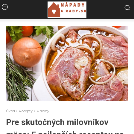
Úvod
Recepty
Prílohy
Pre skutočných milovníkov