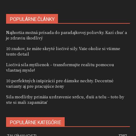
POPULÁRNE ČLÁNKY
Najhoršia možná prísada do paradajkovej polievky. Kazí chuť a
je zdraviu škodlivý
10 znakov, že máte skryté liečivé sily. Vaše okolie si všimne
tento detail
Liečivá sila myšlienok – transformujte realitu pomocou
vlastnej mysle!
10 perfektných inšpirácií pre dámske nechty. Decentné
varianty aj pre pracujúce ženy
Sila modlitby prináša uzdravenie srdcu, duši a telu – toto by
ste si mali zapamätať
POPULÁRNE KATEGÓRIE
ZAUJÍMAVOSTI
1787