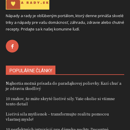
Nápady a rady je obľúbeným portálom, ktorý denne prináša skvelé
triky a nápady pre vašu domácnosť, záhradu, zdravie alebo chutné
recepty. Pridajte sa k našej komunine ľudí.
POPULÁRNE ČLÁNKY
Najhoršia možná prísada do paradajkovej polievky. Kazí chuť a
je zdraviu škodlivý
10 znakov, že máte skryté liečivé sily. Vaše okolie si všimne
tento detail
Liečivá sila myšlienok – transformujte realitu pomocou
vlastnej mysle!
10 perfektných inšpirácií pre dámske nechty. Decentné