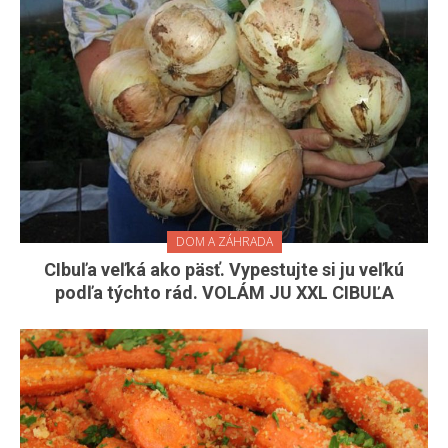
DOM A ZÁHRADA
CIbuľa veľká ako päsť. Vypestujte si ju veľkú
podľa týchto rád. VOLÁM JU XXL CIBUĽA