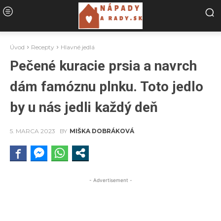
Úvod
Recepty
Hlavné jedlá
Pečené kuracie prsia a navrch
dám famóznu plnku. Toto jedlo
by u nás jedli každý deň
5. MARCA 2023
BY
MIŠKA DOBRÁKOVÁ
- Advertisement -