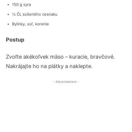
150 g syra
½ ČL sušeného cesnaku
Bylinky, soľ, korenie
Postup
Zvoľte akékoľvek mäso – kuracie, bravčové.
Nakrájajte ho na plátky a naklepte.
- Advertisement -