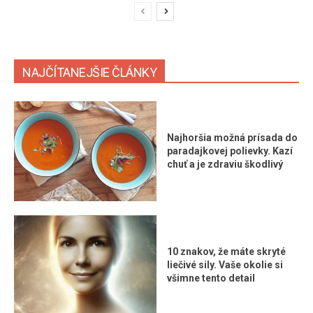
NAJČÍTANEJŠIE ČLÁNKY
Najhoršia možná prísada do
paradajkovej polievky. Kazí
chuť a je zdraviu škodlivý
10 znakov, že máte skryté
liečivé sily. Vaše okolie si
všimne tento detail