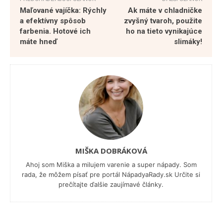
Maľované vajíčka: Rýchly
Ak máte v chladničke
a efektívny spôsob
zvyšný tvaroh, použite
farbenia. Hotové ich
ho na tieto vynikajúce
máte hneď
slimáky!
MIŠKA DOBRÁKOVÁ
Ahoj som Miška a milujem varenie a super nápady. Som
rada, že môžem písať pre portál NápadyaRady.sk Určite si
prečítajte ďalšie zaujímavé články.