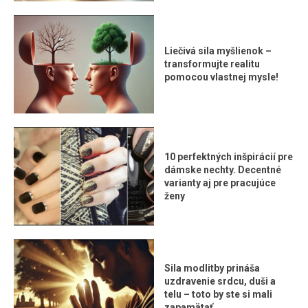
Liečivá sila myšlienok –
transformujte realitu
pomocou vlastnej mysle!
10 perfektných inšpirácií pre
dámske nechty. Decentné
varianty aj pre pracujúce
ženy
Sila modlitby prináša
uzdravenie srdcu, duši a
telu – toto by ste si mali
zapamätať