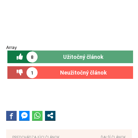
Array
Užitočný článok
8
Neužitočný článok
1
PREDCHÁDZAJÚCI ČLÁNOK
ĎALŠÍ ČLÁNOK