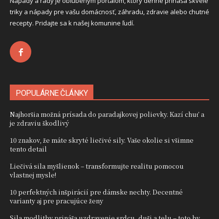
Nápady a rady je obľúbeným portálom, ktorý denne prináša skvelé
triky a nápady pre vašu domácnosť, záhradu, zdravie alebo chutné
recepty. Pridajte sa k našej komunine ľudí.
POPULÁRNE ČLÁNKY
Najhoršia možná prísada do paradajkovej polievky. Kazí chuť a
je zdraviu škodlivý
10 znakov, že máte skryté liečivé sily. Vaše okolie si všimne
tento detail
Liečivá sila myšlienok – transformujte realitu pomocou
vlastnej mysle!
10 perfektných inšpirácií pre dámske nechty. Decentné
varianty aj pre pracujúce ženy
Sila modlitby prináša uzdravenie srdcu, duši a telu – toto by