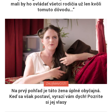
mali by ho ovládať všetci rodičia už len kvôli
tomuto dôvodu…“
ZAUJÍMAVOSTI
Na prvý pohľad je táto žena úplné obyčajná.
Keď sa však postaví, vyrazí vám dych! Pozrite
si jej vlasy