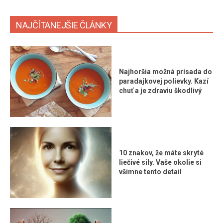
NAJČÍTANEJŠIE ČLÁNKY
Najhoršia možná prísada do
paradajkovej polievky. Kazí
chuť a je zdraviu škodlivý
10 znakov, že máte skryté
liečivé sily. Vaše okolie si
všimne tento detail