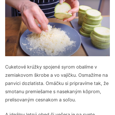
Cuketové krúžky spojené syrom obalíme v
zemiakovom škrobe a vo vajíčku. Osmažíme na
panvici dozlatista. Omáčku si pripravíme tak, že
smotanu premiešame s nasekaným kôprom,
prelisovaným cesnakom a soľou.
A ideálny letný obed či večera je na svete.