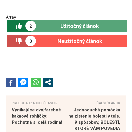
Array
Užitočný článok
2
Neužitočný článok
0
PREDCHÁDZAJÚCI ČLÁNOK
ĎALŠÍ ČLÁNOK
Vynikajúce dvojfarebné
Jednoduchá pomôcka
kakaové rohlíčky:
na zistenie bolesti v tele.
Pochutná si celá rodina!
9 spôsobov, BOLESTÍ,
KTORÉ VÁM POVEDIA