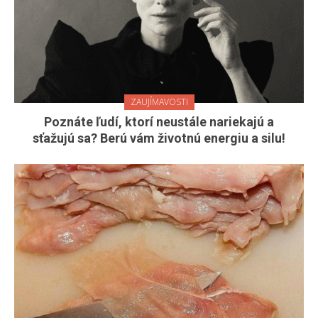
ZAUJÍMAVOSTI
Poznáte ľudí, ktorí neustále nariekajú a
sťažujú sa? Berú vám životnú energiu a silu!