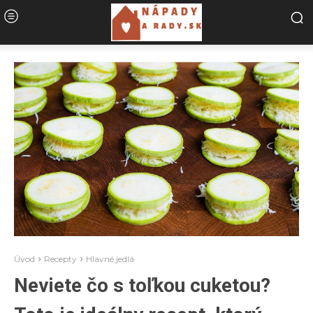
Úvod
Recepty
Hlavné jedlá
Neviete čo s toľkou cuketou?