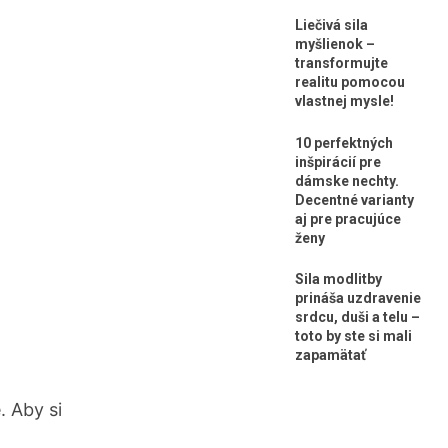
Liečivá sila
myšlienok –
transformujte
realitu pomocou
vlastnej mysle!
10 perfektných
inšpirácií pre
dámske nechty.
Decentné varianty
aj pre pracujúce
ženy
Sila modlitby
prináša uzdravenie
srdcu, duši a telu –
toto by ste si mali
zapamätať
. Aby si