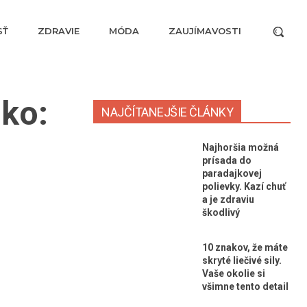
SŤ
ZDRAVIE
MÓDA
ZAUJÍMAVOSTI
dko:
NAJČÍTANEJŠIE ČLÁNKY
Najhoršia možná
prísada do
paradajkovej
polievky. Kazí chuť
a je zdraviu
škodlivý
10 znakov, že máte
skryté liečivé sily.
Vaše okolie si
všimne tento detail