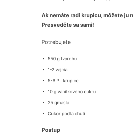
Ak nemáte radi krupicu, môžete ju 
Presvedčte sa sami!
Potrebujete
550 g tvarohu
1-2 vajcia
5-6 PL krupice
10 g vanilkového cukru
25 gmasla
Cukor podľa chuti
Postup