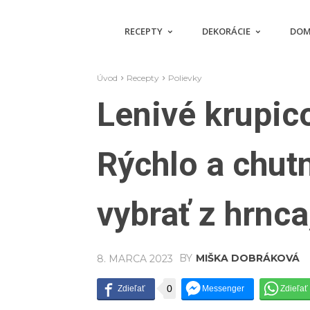
RECEPTY
DEKORÁCIE
DOM
Úvod
Recepty
Polievky
Lenivé krupic
Rýchlo a chut
vybrať z hrnca
BY
MIŠKA DOBRÁKOVÁ
8. MARCA 2023
0