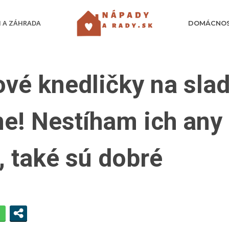
 A ZÁHRADA
DOMÁCNO
ové knedličky na sla
ne! Nestíham ich any
, také sú dobré