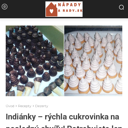
Úvod
Recepty
Dezerty
Indiánky – rýchla cukrovinka na