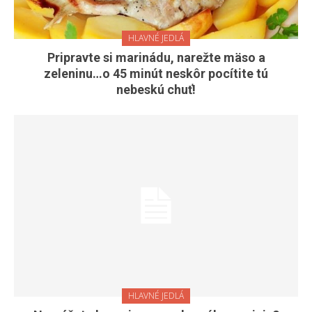
HLAVNÉ JEDLÁ
Pripravte si marinádu, narežte mäso a
zeleninu…o 45 minút neskôr pocítite tú
nebeskú chuť!
HLAVNÉ JEDLÁ