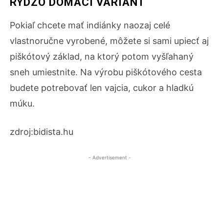
RÝDZO DOMÁCI VARIANT
Pokiaľ chcete mať indiánky naozaj celé
vlastnoručne vyrobené, môžete si sami upiecť aj
piškótový základ, na ktorý potom vyšľahaný
sneh umiestnite. Na výrobu piškótového cesta
budete potrebovať len vajcia, cukor a hladkú
múku.
zdroj:bidista.hu
- Advertisement -