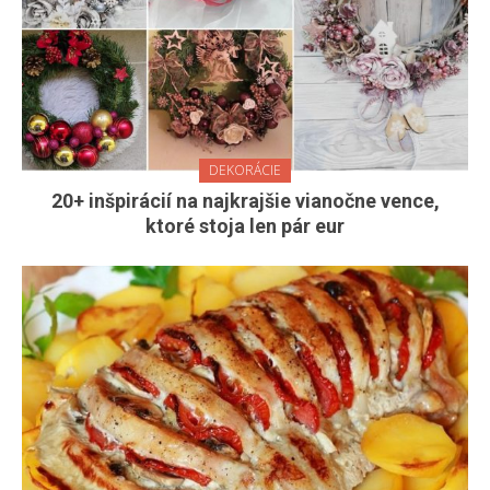
DEKORÁCIE
20+ inšpirácií na najkrajšie vianočne vence,
ktoré stoja len pár eur