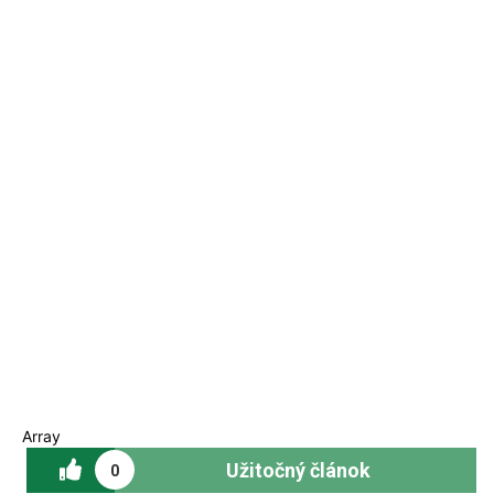
Array
Užitočný článok
0