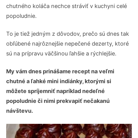
chutného koláča nechce stráviť v kuchyni celé
popoludnie.
To je tiež jedným z dôvodov, prečo sú dnes tak
obľúbené najrôznejšie nepečené dezerty, ktoré
sú na prípravu väčšinou ľahšie a rýchlejšie.
My vám dnes prinášame recept na veľmi
chutné a ľahké mini indiánky, ktorými si
môžete spríjemniť napríklad nedeľné
popoludnie či nimi prekvapiť nečakanú
návštevu.