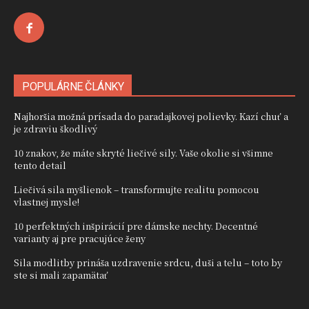
POPULÁRNE ČLÁNKY
Najhoršia možná prísada do paradajkovej polievky. Kazí chuť a
je zdraviu škodlivý
10 znakov, že máte skryté liečivé sily. Vaše okolie si všimne
tento detail
Liečivá sila myšlienok – transformujte realitu pomocou
vlastnej mysle!
10 perfektných inšpirácií pre dámske nechty. Decentné
varianty aj pre pracujúce ženy
Sila modlitby prináša uzdravenie srdcu, duši a telu – toto by
ste si mali zapamätať