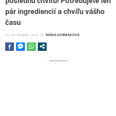
poslednú chvíľu! Potrebujete len
pár ingrediencií a chvíľu vášho
času
24. DECEMBRA 2022
BY
MIŠKA DOBRÁKOVÁ
- Advertisement -