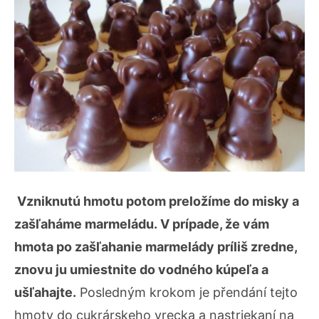
Vzniknutú hmotu potom preložíme do misky a
zašľaháme marmeládu. V prípade, že vám
hmota po zašľahanie marmelády príliš zredne,
znovu ju umiestnite do vodného kúpeľa a
ušľahajte.
Posledným krokom je přendání tejto
hmoty do cukrárskeho vrecka a nastriekaní na