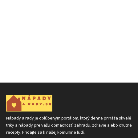
Nápady a rady je obľúbeným portálom, ktorý denne prináša skvelé
triky a nápady pre vašu domácnosť, záhradu, zdravie alebo chutné
recepty. Pridajte sa k našej komunine ľudí.