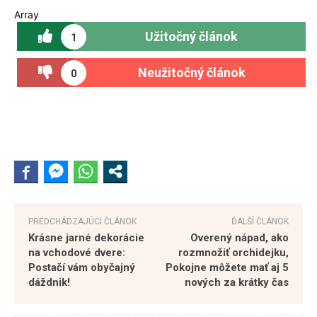
Array
Užitočný článok
1
Neužitočný článok
0
PREDCHÁDZAJÚCI ČLÁNOK
ĎALŠÍ ČLÁNOK
Krásne jarné dekorácie
Overený nápad, ako
na vchodové dvere:
rozmnožiť orchidejku,
Postačí vám obyčajný
Pokojne môžete mať aj 5
dáždnik!
nových za krátky čas