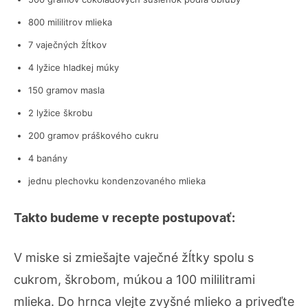
800 mililitrov mlieka
7 vaječných žĺtkov
4 lyžice hladkej múky
150 gramov masla
2 lyžice škrobu
200 gramov práškového cukru
4 banány
jednu plechovku kondenzovaného mlieka
Takto budeme v recepte postupovať:
V miske si zmiešajte vaječné žĺtky spolu s
cukrom, škrobom, múkou a 100 mililitrami
mlieka. Do hrnca vlejte zvyšné mlieko a priveďte