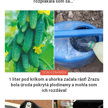
rozplakala som sa…“
DOM A ZÁHRADA
1 liter pod kríkom a uhorka začala rásť! Zrazu
bola úroda pokrytá plodinamy a mohla som
ich rozdávať