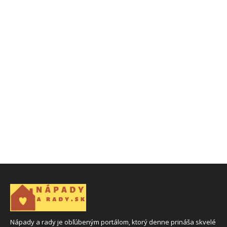
Nápady a rady je obľúbeným portálom, ktorý denne prináša skvelé