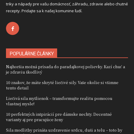
triky a nápady pre vašu domácnosť, záhradu, zdravie alebo chutné
recepty. Pridajte sa k našej komunine ľudí.
POPULÁRNE ČLÁNKY
Najhoršia možná prísada do paradajkovej polievky. Kazí chuť a
je zdraviu škodlivý
10 znakov, že máte skryté liečivé sily. Vaše okolie si všimne
tento detail
Liečivá sila myšlienok – transformujte realitu pomocou
vlastnej mysle!
10 perfektných inšpirácií pre dámske nechty. Decentné
varianty aj pre pracujúce ženy
Sila modlitby prináša uzdravenie srdcu, duši a telu – toto by