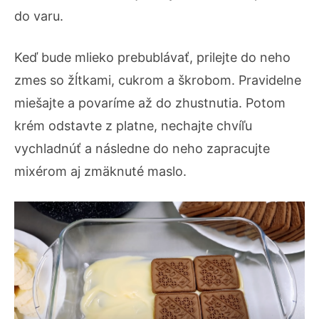
do varu.
Keď bude mlieko prebublávať, prilejte do neho
zmes so žĺtkami, cukrom a škrobom. Pravidelne
miešajte a povaríme až do zhustnutia. Potom
krém odstavte z platne, nechajte chvíľu
vychladnúť a následne do neho zapracujte
mixérom aj zmäknuté maslo.