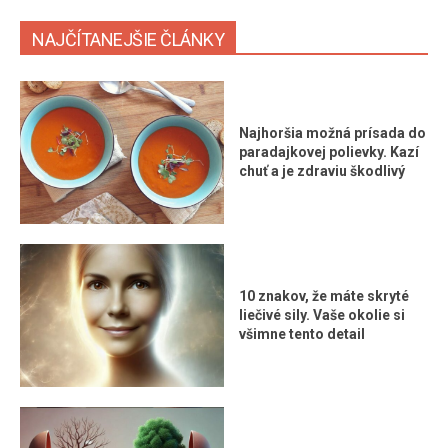
NAJČÍTANEJŠIE ČLÁNKY
Najhoršia možná prísada do
paradajkovej polievky. Kazí
chuť a je zdraviu škodlivý
10 znakov, že máte skryté
liečivé sily. Vaše okolie si
všimne tento detail