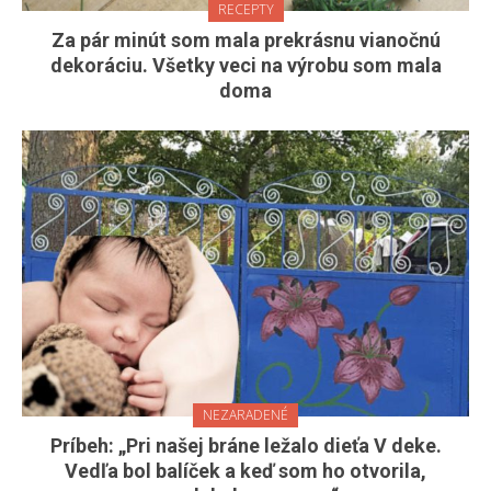
RECEPTY
Za pár minút som mala prekrásnu vianočnú
dekoráciu. Všetky veci na výrobu som mala
doma
NEZARADENÉ
Príbeh: „Pri našej bráne ležalo dieťa V deke.
Vedľa bol balíček a keď som ho otvorila,