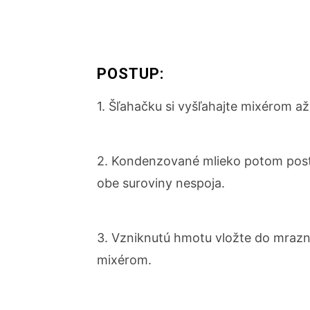
POSTUP:
1. Šľahačku si vyšľahajte mixérom a
2. Kondenzované mlieko potom postu
obe suroviny nespoja.
3. Vzniknutú hmotu vložte do mrazni
mixérom.