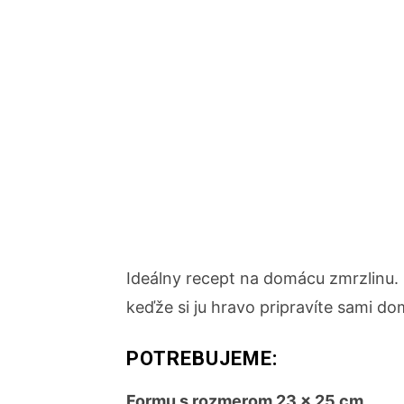
Ideálny recept na domácu zmrzlinu. 
keďže si ju hravo pripravíte sami do
POTREBUJEME:
Formu s rozmerom 23 x 25 cm