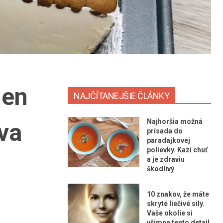
len
NAJČÍTANEJŠIE ČLÁNKY
Najhoršia možná
tva
prísada do
paradajkovej
polievky. Kazí chuť
a je zdraviu
škodlivý
10 znakov, že máte
skryté liečivé sily.
Vaše okolie si
všimne tento detail