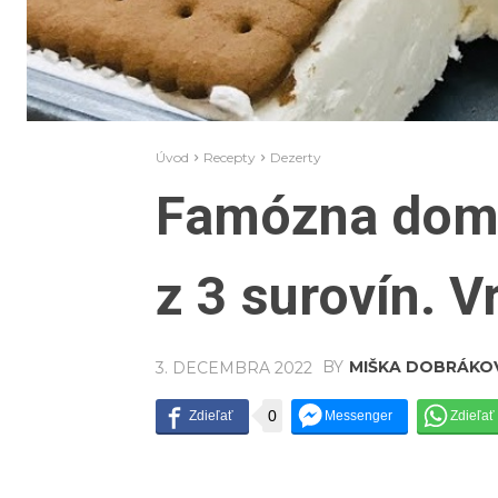
Úvod
Recepty
Dezerty
Famózna domá
z 3 surovín. V
BY
MIŠKA DOBRÁKO
3. DECEMBRA 2022
0