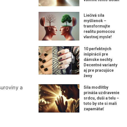
Liečivá sila
myšlienok –
transformujte
realitu pomocou
vlastnej mysle!
10 perfektných
inšpirácií pre
dámske nechty.
Decentné varianty
aj pre pracujúce
ženy
suroviny a
Sila modlitby
prináša uzdravenie
srdcu, duši a telu –
toto by ste si mali
zapamätať