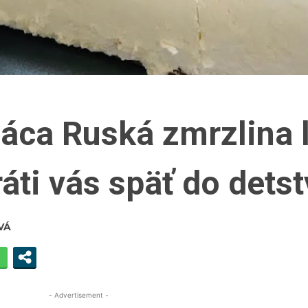
ca Ruská zmrzlina 
ráti vás späť do dets
VÁ
- Advertisement -