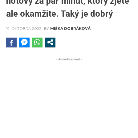
hotový za pár minút, ktorý zjete
ale okamžite. Taký je dobrý
19. OKTÓBRA 2022
BY
MIŠKA DOBRÁKOVÁ
- Advertisement -