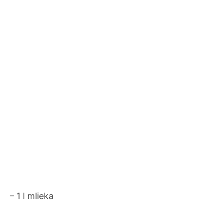
– 1 l mlieka