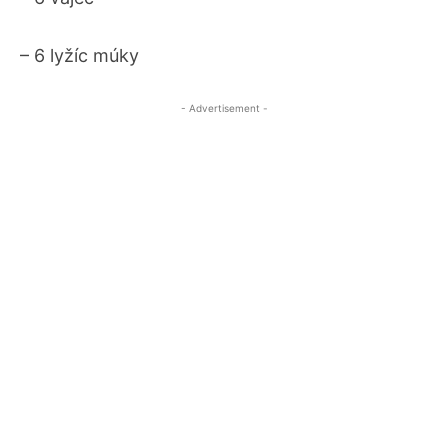
– 6 lyžíc múky
- Advertisement -