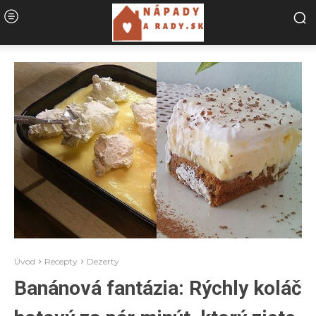
Úvod
Recepty
Dezerty
Banánová fantázia: Rýchly koláč