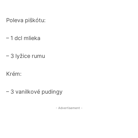
Poleva piškótu:
– 1 dcl mlieka
– 3 lyžice rumu
Krém:
– 3 vanilkové pudingy
- Advertisement -