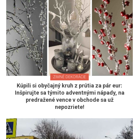
ZIMNÉ DEKORÁCIE
Kúpili si obyčajný kruh z prútia za pár eur:
Inšpirujte sa týmito adventnými nápady, na
predražené vence v obchode sa už
nepozriete!