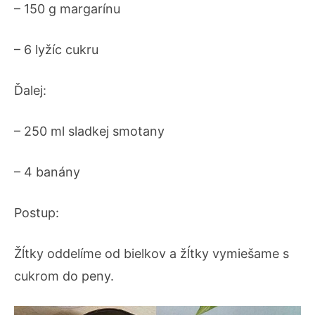
– 150 g margarínu
– 6 lyžíc cukru
Ďalej:
– 250 ml sladkej smotany
– 4 banány
Postup:
Žĺtky oddelíme od bielkov a žĺtky vymiešame s
cukrom do peny.