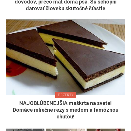
dôvodov, prečo mať doma psa. Sú schopní
darovať človeku skutočné šťastie
DEZERTY
NAJOBLÚBENEJŠIA maškrta na svete!
Domáce mliečne rezy s medom a famóznou
chuťou!