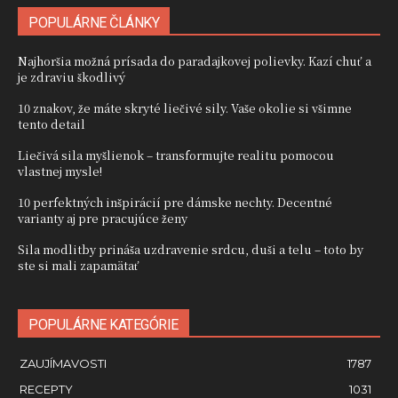
POPULÁRNE ČLÁNKY
Najhoršia možná prísada do paradajkovej polievky. Kazí chuť a
je zdraviu škodlivý
10 znakov, že máte skryté liečivé sily. Vaše okolie si všimne
tento detail
Liečivá sila myšlienok – transformujte realitu pomocou
vlastnej mysle!
10 perfektných inšpirácií pre dámske nechty. Decentné
varianty aj pre pracujúce ženy
Sila modlitby prináša uzdravenie srdcu, duši a telu – toto by
ste si mali zapamätať
POPULÁRNE KATEGÓRIE
ZAUJÍMAVOSTI
1787
RECEPTY
1031