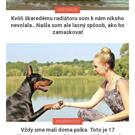
DEKORÁCIE
Kvôli škaredému radiátoru som k nám nikoho
nevolala…Našla som ale lacný spôsob, ako ho
zamaskovať
ZAUJÍMAVOSTI
Vždy sme mali doma psíka. Toto je 17