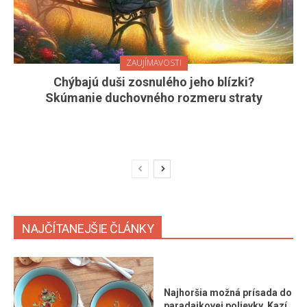
ZAUJÍMAVOSTI
Chýbajú duši zosnulého jeho blízki?
Skúmanie duchovného rozmeru straty
NAJČÍTANEJŠIE ČLÁNKY
Najhoršia možná prísada do
paradajkovej polievky. Kazí