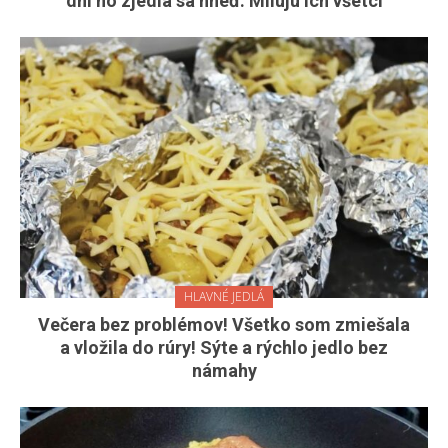
dní no zjedia sa hneď. Milujú ich všetci
HLAVNÉ JEDLÁ
Večera bez problémov! Všetko som zmiešala
a vložila do rúry! Sýte a rýchlo jedlo bez
námahy