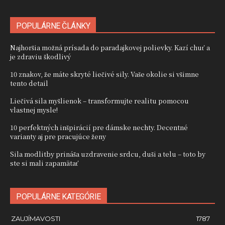
POPULÁRNE ČLÁNKY
Najhoršia možná prísada do paradajkovej polievky. Kazí chuť a
je zdraviu škodlivý
10 znakov, že máte skryté liečivé sily. Vaše okolie si všimne
tento detail
Liečivá sila myšlienok – transformujte realitu pomocou
vlastnej mysle!
10 perfektných inšpirácií pre dámske nechty. Decentné
varianty aj pre pracujúce ženy
Sila modlitby prináša uzdravenie srdcu, duši a telu – toto by
ste si mali zapamätať
POPULÁRNE KATEGÓRIE
ZAUJÍMAVOSTI
1787