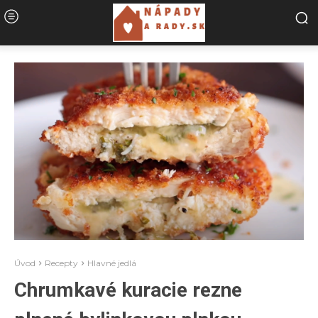
Úvod
Recepty
Hlavné jedlá
Chrumkavé kuracie rezne