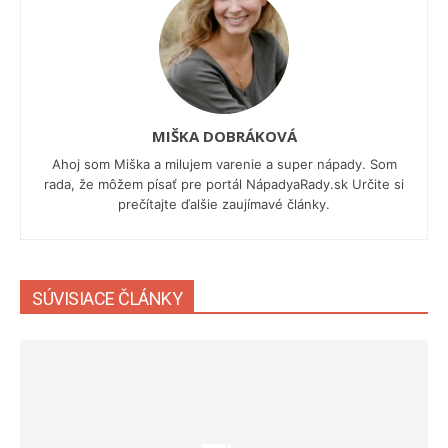
MIŠKA DOBRÁKOVÁ
Ahoj som Miška a milujem varenie a super nápady. Som
rada, že môžem písať pre portál NápadyaRady.sk Určite si
prečítajte ďalšie zaujímavé články.
SÚVISIACE ČLÁNKY