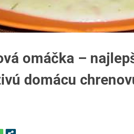
vá omáčka – najlep
tivú domácu chrenov