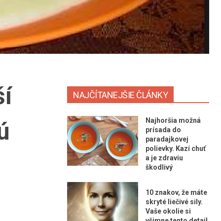
ší
NAJČÍTANEJŠIE ČLÁNKY
Najhoršia možná
ú
prísada do
paradajkovej
polievky. Kazí chuť
a je zdraviu
škodlivý
10 znakov, že máte
skryté liečivé sily.
Vaše okolie si
všimne tento detail