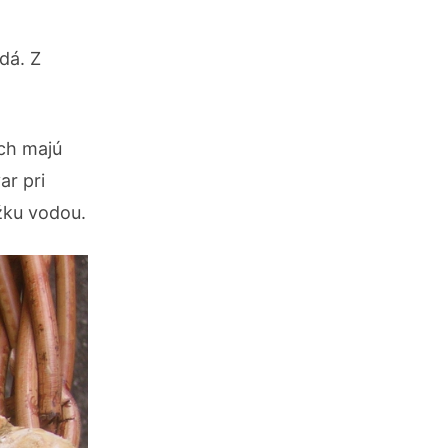
dá. Z
ách majú
r pri
žku vodou.