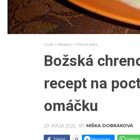
Úvod
Recepty
Hlavné jedlá
Božská chreno
recept na poc
omáčku
BY
MIŠKA DOBRÁKOVÁ
29. MÁJA 2022
0