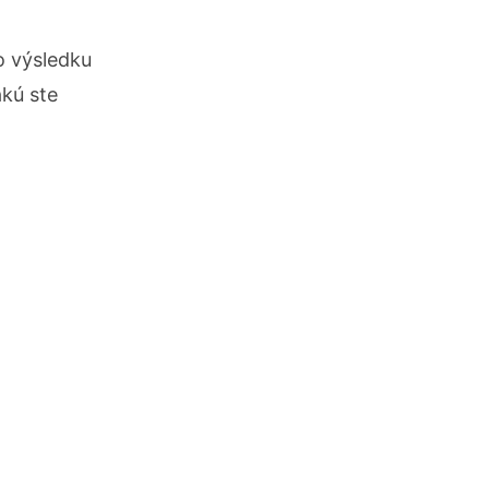
o výsledku
akú ste