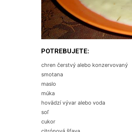
POTREBUJETE:
chren čerstvý alebo konzervovaný
smotana
maslo
múka
hovädzí vývar alebo voda
soľ
cukor
citrónová šťava