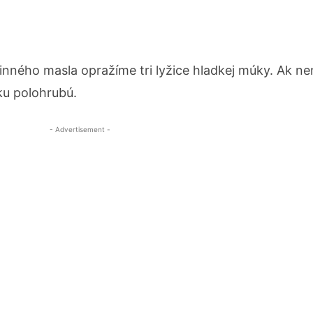
linného masla opražíme tri lyžice hladkej múky. Ak 
ku polohrubú.
- Advertisement -