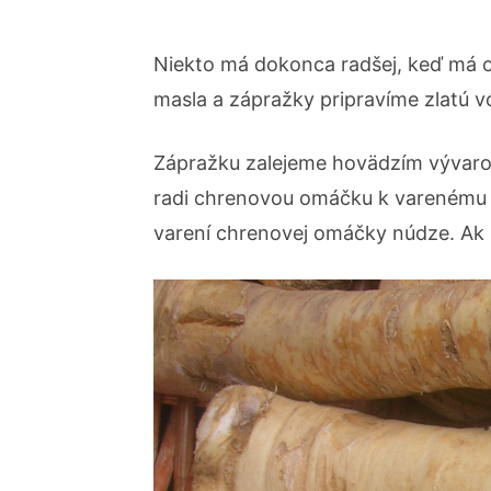
Niekto má dokonca radšej, keď má o
masla a zápražky pripravíme zlatú 
Zápražku zalejeme hovädzím vývarom 
radi chrenovou omáčku k varenému 
varení chrenovej omáčky núdze. Ak