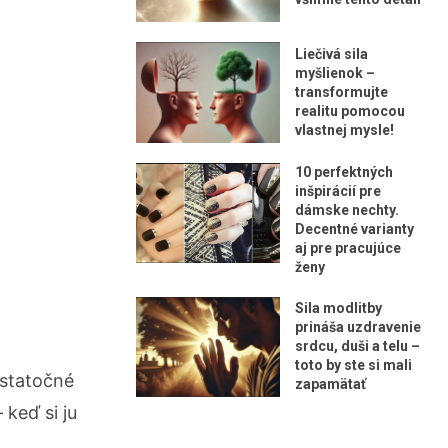
Liečivá sila
myšlienok –
transformujte
realitu pomocou
vlastnej mysle!
10 perfektných
inšpirácií pre
dámske nechty.
Decentné varianty
aj pre pracujúce
ženy
Sila modlitby
prináša uzdravenie
srdcu, duši a telu –
toto by ste si mali
statočné
zapamätať
keď si ju