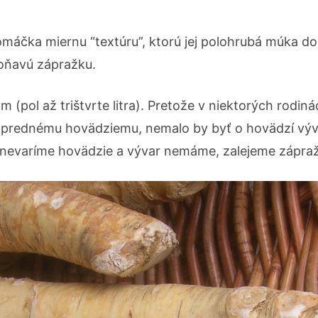
máčka miernu “textúru”, ktorú jej polohrubá múka do
voňavú zápražku.
(pol až trištvrte litra). Pretože v niektorých rodin
prednému hovädziemu, nemalo by byť o hovädzí výva
 nevaríme hovädzie a vývar nemáme, zalejeme zápra