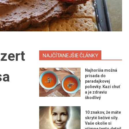
zert
NAJČÍTANEJŠIE ČLÁNKY
Najhoršia možná
sa
prísada do
paradajkovej
polievky. Kazí chuť
a je zdraviu
škodlivý
10 znakov, že máte
skryté liečivé sily.
Vaše okolie si
všimne tento detail