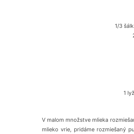
1/3 šál
1 ly
V malom množstve mlieka rozmiešam
mlieko vrie, pridáme rozmiešaný p