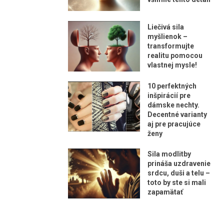
Liečivá sila
myšlienok –
transformujte
realitu pomocou
vlastnej mysle!
10 perfektných
inšpirácií pre
dámske nechty.
Decentné varianty
aj pre pracujúce
ženy
Sila modlitby
prináša uzdravenie
srdcu, duši a telu –
toto by ste si mali
zapamätať