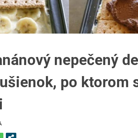
anánový nepečený de
ušienok, po ktorom 
i
Á