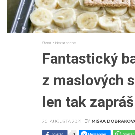
Úvod
Nezaradené
Fantastický b
z maslových s
len tak zapráš
BY
MIŠKA DOBRÁKOV
20. AUGUSTA 2021
0