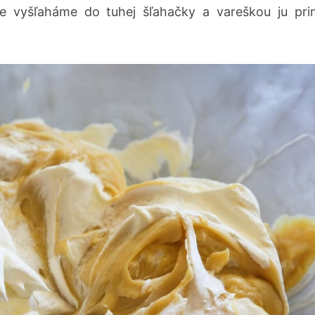
e vyšľaháme do tuhej šľahačky a vareškou ju pr