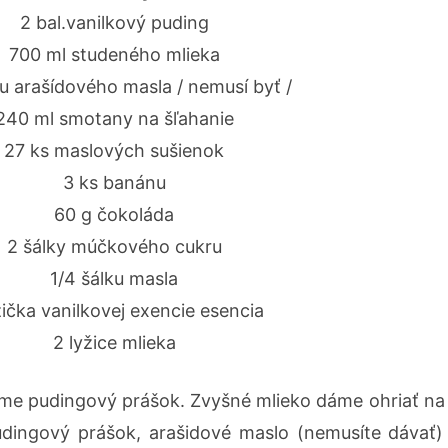
2 bal.vanilkový puding
700 ml studeného mlieka
ku arašídového masla / nemusí byť /
240 ml smotany na šľahanie
27 ks maslových sušienok
3 ks banánu
60 g čokoláda
2 šálky múčkového cukru
1/4 šálku masla
žička vanilkovej exencie esencia
2 lyžice mlieka
e pudingový prášok. Zvyšné mlieko dáme ohriať na
udingový prášok, arašidové maslo (nemusíte dávať)