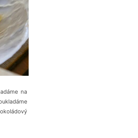
kladáme na
poukladáme
čokoládový