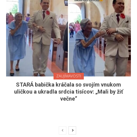
ZAUJÍMAVOSTI
STARÁ babička kráčala so svojím vnukom
uličkou a ukradla srdcia tisícov: „Mali by žiť
večne“