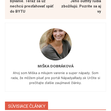
bývanie. Teraz sa už
Jeho outfity ľudia
nechcú presťahovať späť
zbožňujú. Pozrite sa aj
do BYTU
vy
MIŠKA DOBRÁKOVÁ
Ahoj som Miška a milujem varenie a super nápady. Som
rada, že môžem písať pre portál NápadyaRady.sk Určite si
prečítajte ďalšie zaujímavé články.
SÚVISIACE ČLÁNKY