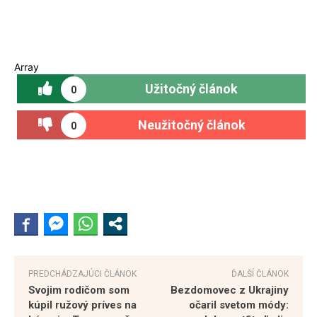
Array
Užitočný článok
0
Neužitočný článok
0
PREDCHÁDZAJÚCI ČLÁNOK
ĎALŠÍ ČLÁNOK
Svojim rodičom som
Bezdomovec z Ukrajiny
kúpil ružový príves na
očaril svetom módy: