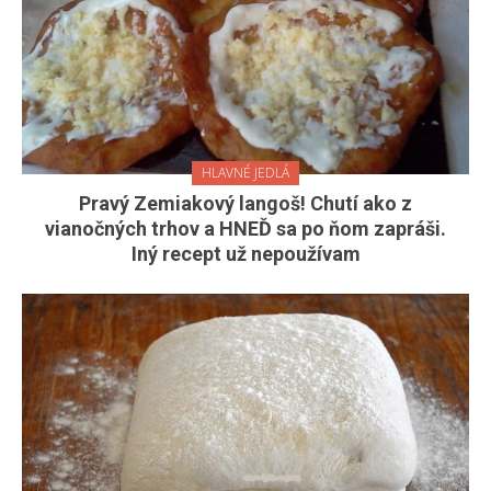
HLAVNÉ JEDLÁ
Pravý Zemiakový langoš! Chutí ako z
vianočných trhov a HNEĎ sa po ňom zapráši.
Iný recept už nepoužívam