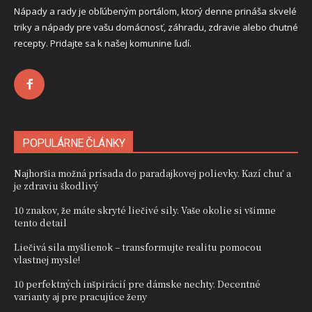
Nápady a rady je obľúbeným portálom, ktorý denne prináša skvelé
triky a nápady pre vašu domácnosť, záhradu, zdravie alebo chutné
recepty. Pridajte sa k našej komunine ľudí.
POPULÁRNE ČLÁNKY
Najhoršia možná prísada do paradajkovej polievky. Kazí chuť a
je zdraviu škodlivý
10 znakov, že máte skryté liečivé sily. Vaše okolie si všimne
tento detail
Liečivá sila myšlienok – transformujte realitu pomocou
vlastnej mysle!
10 perfektných inšpirácií pre dámske nechty. Decentné
varianty aj pre pracujúce ženy