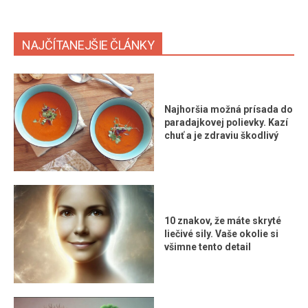
NAJČÍTANEJŠIE ČLÁNKY
Najhoršia možná prísada do
paradajkovej polievky. Kazí
chuť a je zdraviu škodlivý
10 znakov, že máte skryté
liečivé sily. Vaše okolie si
všimne tento detail