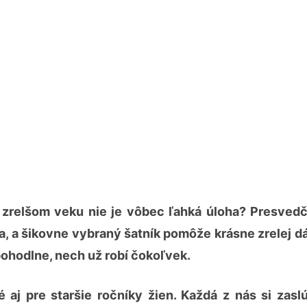
 v zrelšom veku nie je vôbec ľahká úloha? Presved
na, a šikovne vybraný šatník pomôže krásne zrelej d
 pohodlne, nech už robí čokoľvek.
 aj pre staršie ročníky žien. Každá z nás si zaslú