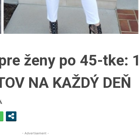
re ženy po 45-tke: 
TOV NA KAŽDÝ DEŇ
Á
- Advertisement -