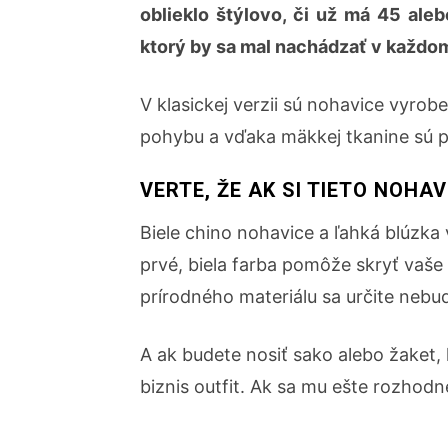
oblieklo štýlovo, či už má 45 al
ktorý by sa mal nachádzať v každom
V klasickej verzii sú nohavice vyrob
pohybu a vďaka mäkkej tkanine sú 
VERTE, ŽE AK SI TIETO NOHA
Biele chino nohavice a ľahká blúzk
prvé, biela farba pomôže skryť vaše
prírodného materiálu sa určite nebu
A ak budete nosiť sako alebo žaket,
biznis outfit. Ak sa mu ešte rozhodne