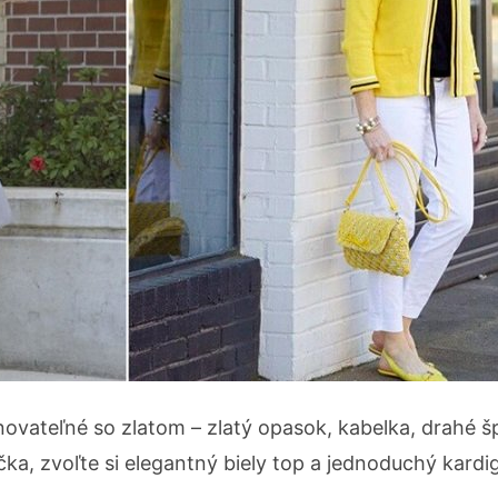
vateľné so zlatom – zlatý opasok, kabelka, drahé š
ička, zvoľte si elegantný biely top a jednoduchý kardi