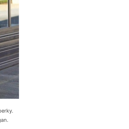
perky.
gan.