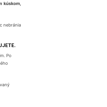
ým kúskom,
ec nebránia
UJETE.
ím. Po
kého
ovaný