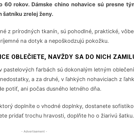
ebo 60 rokov. Dámske chino nohavice sú presne t
 šatníku zrelej ženy.
ené z prírodných tkanín, sú pohodlné, praktické, vôb
príjemné na dotyk a nepoškodzujú pokožku.
VICE OBLEČIETE, NAVŽDY SA DO NICH ZAMIL
a v pastelových farbách sú dokonalým letným oblečen
 nedostatky, a za druhé, v ľahkých nohaviciach z ľah
de potiť, ani počas dusného letného dňa.
 ktorý doplníte o vhodné doplnky, dostanete sofistik
te pridať trochu hravosti, doplňte ho o žiarivú šatku.
- Advertisement -