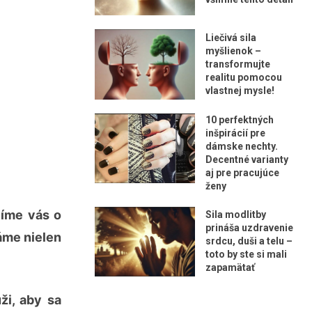
Liečivá sila
myšlienok –
transformujte
realitu pomocou
vlastnej mysle!
10 perfektných
inšpirácií pre
dámske nechty.
Decentné varianty
aj pre pracujúce
ženy
číme vás o
Sila modlitby
prináša uzdravenie
áme nielen
srdcu, duši a telu –
toto by ste si mali
zapamätať
ži, aby sa