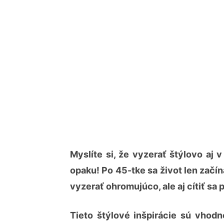
Myslíte si, že vyzerať štýlovo aj
opaku! Po 45-tke sa život len začí
vyzerať ohromujúco, ale aj cítiť sa
Tieto štýlové inšpirácie sú vhodné