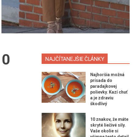
10
NAJČÍTANEJŠIE ČLÁNKY
Najhoršia možná
prísada do
paradajkovej
polievky. Kazí chuť
a je zdraviu
škodlivý
10 znakov, že máte
skryté liečivé sily.
Vaše okolie si
všimne tento detail