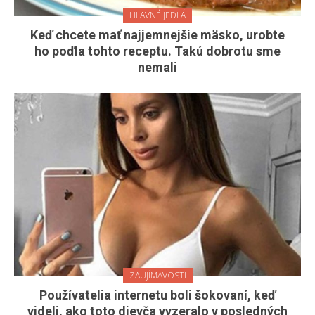
HLAVNÉ JEDLÁ
Keď chcete mať najjemnejšie mäsko, urobte
ho poďla tohto receptu. Takú dobrotu sme
nemali
ZAUJÍMAVOSTI
Používatelia internetu boli šokovaní, keď
videli, ako toto dievča vyzeralo v posledných