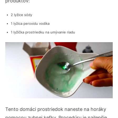
produktov:
2 lyžice sódy
1 lyžica peroxidu vodíka
1 lyžička prostriedku na umývanie riadu
Tento domáci prostriedok naneste na horáky
pomocou zubnej kefky. Procedúru je najlepšie