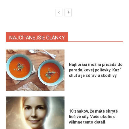
NAJČÍTANEJŠIE ČLÁNKY
Najhoršia možná prísada do
paradajkovej polievky. Kazí
chuť a je zdraviu škodlivý
10 znakov, že máte skryté
liečivé sily. Vaše okolie si
všimne tento detail