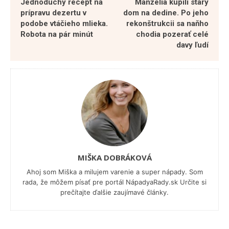
Jednoduchý recept na
Manželia kúpili starý
prípravu dezertu v
dom na dedine. Po jeho
podobe vtáčieho mlieka.
rekonštrukcii sa naňho
Robota na pár minút
chodia pozerať celé
davy ľudí
MIŠKA DOBRÁKOVÁ
Ahoj som Miška a milujem varenie a super nápady. Som
rada, že môžem písať pre portál NápadyaRady.sk Určite si
prečítajte ďalšie zaujímavé články.