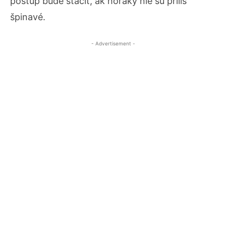
postup bude stačiť, ak horáky nie sú príliš
špinavé.
- Advertisement -