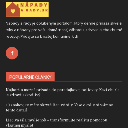
Nápady a rady je obľúbeným portálom, ktorý denne prináša skvelé
triky a nápady pre vašu domácnosť, záhradu, zdravie alebo chutné
recepty. Pridajte sa k našej komunine ľudí.
POPULÁRNE ČLÁNKY
Najhoršia možná prísada do paradajkovej polievky. Kazí chuť a
je zdraviu škodlivý
10 znakov, že máte skryté liečivé sily. Vaše okolie si všimne
tento detail
Liečivá sila myšlienok – transformujte realitu pomocou
vlastnej mysle!