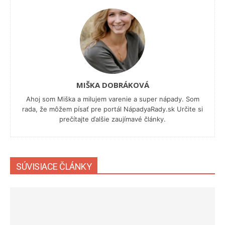
MIŠKA DOBRÁKOVÁ
Ahoj som Miška a milujem varenie a super nápady. Som
rada, že môžem písať pre portál NápadyaRady.sk Určite si
prečítajte ďalšie zaujímavé články.
SÚVISIACE ČLÁNKY