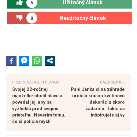
Užitočný článok
5
Neužitočný článok
0
PREDCHÁDZAJÚCI ČLÁNOK
ĎALŠÍ ČLÁNOK
Svojej 22-ročnej
Pani Janka si na záhrade
manželke oholil hlavu a
urobila krásnu kvetinovú
povedal jej, aby sa
dekoráciu skoro
vyzliekla pred svojimi
zadarmo. Takto sa
priateľmi. Neverím tomu,
inšpirujete aj vy
čo si polícia myslí