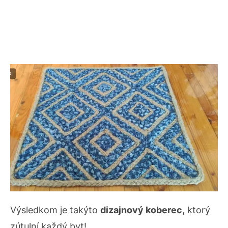
Výsledkom je takýto
dizajnový koberec,
ktorý
zútulní každý byt!