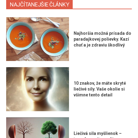
NAJČÍTANEJŠIE ČLÁNKY
Najhoršia možná prísada do
paradajkovej polievky. Kazí
chuť a je zdraviu škodlivý
10 znakov, že máte skryté
liečivé sily. Vaše okolie si
všimne tento detail
Liečivá sila myšlienok –