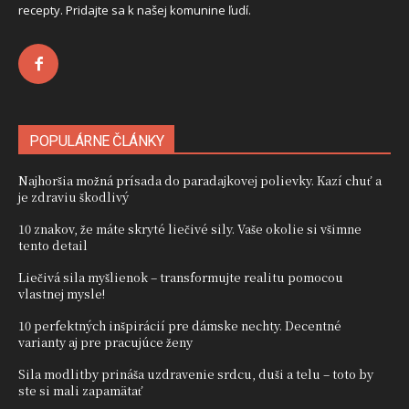
recepty. Pridajte sa k našej komunine ľudí.
POPULÁRNE ČLÁNKY
Najhoršia možná prísada do paradajkovej polievky. Kazí chuť a
je zdraviu škodlivý
10 znakov, že máte skryté liečivé sily. Vaše okolie si všimne
tento detail
Liečivá sila myšlienok – transformujte realitu pomocou
vlastnej mysle!
10 perfektných inšpirácií pre dámske nechty. Decentné
varianty aj pre pracujúce ženy
Sila modlitby prináša uzdravenie srdcu, duši a telu – toto by
ste si mali zapamätať