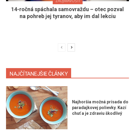
ZAUJÍMAVOSTI
14-ročná spáchala samovraždu – otec pozval
na pohreb jej tyranov, aby im dal lekciu
NAJČÍTANEJŠIE ČLÁNKY
Najhoršia možná prísada do
paradajkovej polievky. Kazí
chuť a je zdraviu škodlivý