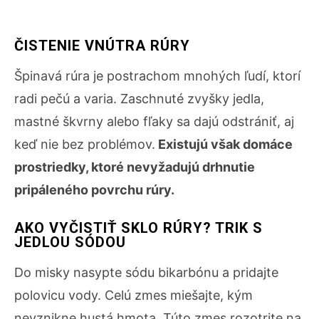
ČISTENIE VNÚTRA RÚRY
Špinavá rúra je postrachom mnohých ľudí, ktorí
radi pečú a varia. Zaschnuté zvyšky jedla,
mastné škvrny alebo fľaky sa dajú odstrániť, aj
keď nie bez problémov.
Existujú však domáce
prostriedky, ktoré nevyžadujú drhnutie
pripáleného povrchu rúry.
AKO VYČISTIŤ SKLO RÚRY? TRIK S
JEDLOU SÓDOU
Do misky nasypte sódu bikarbónu a pridajte
polovicu vody. Celú zmes miešajte, kým
nevznikne hustá hmota. Túto zmes rozotrite na