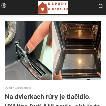
Úvod
Domácnosť
Na dvierkach rúry je tlačidlo.