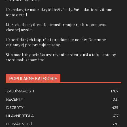
10 znakov, že máte skryté liečivé sily. Vaše okolie si všimne
tento detail
Liečivá sila myšlienok – transformujte realitu pomocou
vlastnej mysle!
10 perfektných inšpirácií pre dámske nechty. Decentné
varianty aj pre pracujúce ženy
Sila modlitby prináša uzdravenie srdcu, duši a telu – toto by
ste si mali zapamätať
POPULÁRNE KATEGÓRIE
ZAUJÍMAVOSTI
1787
RECEPTY
1031
DEZERTY
429
HLAVNÉ JEDLÁ
417
DOMÁCNOSŤ
378