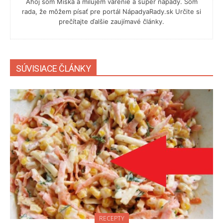
Ahoj som Miška a milujem varenie a super nápady. Som
rada, že môžem písať pre portál NápadyaRady.sk Určite si
prečítajte ďalšie zaujímavé články.
SÚVISIACE ČLÁNKY
RECEPTY