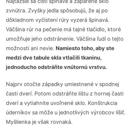
Najťažšie sa čistí špinavé a zaparené sklo
zvnútra. Zvyšky jedla spôsobujú, že aj po
dôkladnom vyčistení rúry vyzerá špinavá.
Väčšina rúr na pečenie má tajné tlačidlo, ktoré
umožňuje jeho odstránenie. Väčšina ľudí o tejto
možnosti ani nevie.
Namiesto toho, aby ste
medzi dve tabule skla vtlačili tkaninu,
jednoducho odstráňte vnútornú vrstvu.
Najprv otočte západky umiestnené v spodnej
časti dverí. Potom odstráňte lištu z hornej časti
dverí a vytiahnite uvoľnené sklo. Konštrukcia
úderníkov sa môže u jednotlivých výrobcov líšiť.
Myšlienka je však rovnaká.