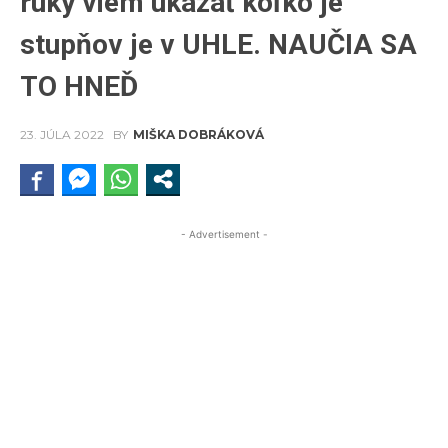
ruky viem ukázať koľko je
stupňov je v UHLE. NAUČIA SA
TO HNEĎ
23. JÚLA 2022
BY
MIŠKA DOBRÁKOVÁ
- Advertisement -