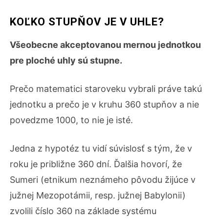
KOĽKO STUPŇOV JE V UHLE?
Všeobecne akceptovanou mernou jednotkou
pre ploché uhly sú stupne.
Prečo matematici staroveku vybrali práve takú
jednotku a prečo je v kruhu 360 stupňov a nie
povedzme 1000, to nie je isté.
Jedna z hypotéz tu vidí súvislosť s tým, že v
roku je približne 360 dní. Ďalšia hovorí, že
Sumeri (etnikum neznámeho pôvodu žijúce v
južnej Mezopotámii, resp. južnej Babylonii)
zvolili číslo 360 na základe systému