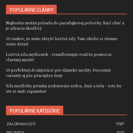
POPULÁRNE ČLÁNKY
Najhoršia možná prísada do paradajkovej polievky. Kazí chuť a
je zdraviu škodlivý
10 znakov, že máte skryté liečivé sily. Vaše okolie si všimne
tento detail
Liečivá sila myšlienok – transformujte realitu pomocou
vlastnej mysle!
10 perfektných inšpirácií pre dámske nechty. Decentné
varianty aj pre pracujúce ženy
Sila modlitby prináša uzdravenie srdcu, duši a telu – toto by
ste si mali zapamätať
POPULÁRNE KATEGÓRIE
ZAUJÍMAVOSTI
1787
RECEPTY
1031