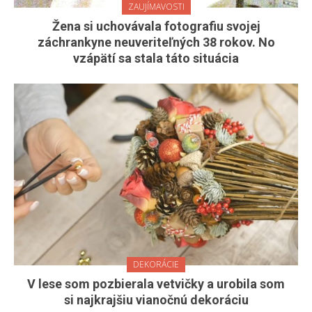
ZAUJÍMAVOSTI
Žena si uchovávala fotografiu svojej
záchrankyne neuveriteľných 38 rokov. No
vzápätí sa stala táto situácia
DEKORÁCIE
V lese som pozbierala vetvičky a urobila som
si najkrajšiu vianočnú dekoráciu