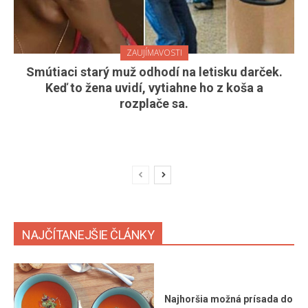
ZAUJÍMAVOSTI
Smútiaci starý muž odhodí na letisku darček.
Keď to žena uvidí, vytiahne ho z koša a
rozplače sa.
NAJČÍTANEJŠIE ČLÁNKY
Najhoršia možná prísada do