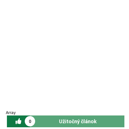
Array
Užitočný článok
0