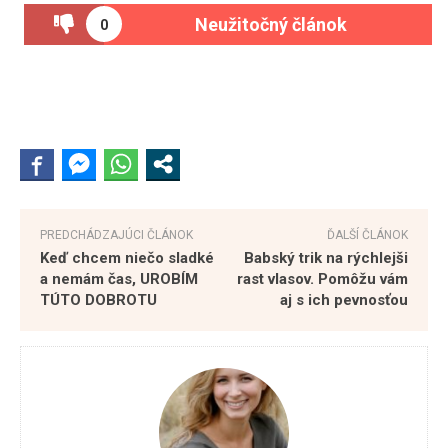
Neužitočný článok
0
PREDCHÁDZAJÚCI ČLÁNOK
ĎALŠÍ ČLÁNOK
Keď chcem niečo sladké
Babský trik na rýchlejši
a nemám čas, UROBÍM
rast vlasov. Pomôžu vám
TÚTO DOBROTU
aj s ich pevnosťou