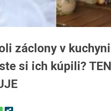
oli záclony v kuchyni
ste si ich kúpili? TE
UJE