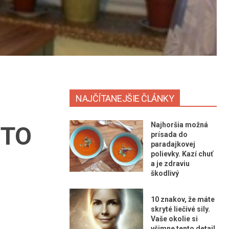
NAJČÍTANEJŠIE ČLÁNKY
Najhoršia možná
NTO
prísada do
paradajkovej
polievky. Kazí chuť
a je zdraviu
škodlivý
10 znakov, že máte
skryté liečivé sily.
Vaše okolie si
všimne tento detail