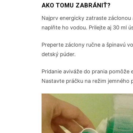
AKO TOMU ZABRÁNIŤ?
Najprv energicky zatraste záclonou 
naplňte ho vodou. Prilejte aj 30 ml ú
Preperte záclony ručne a špinavú vo
detský púder.
Pridanie aviváže do prania pomôže 
Nastavte práčku na režim jemného p