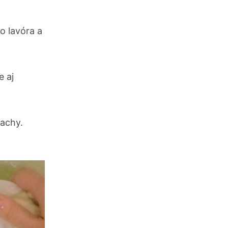
o lavóra a
e aj
pachy.