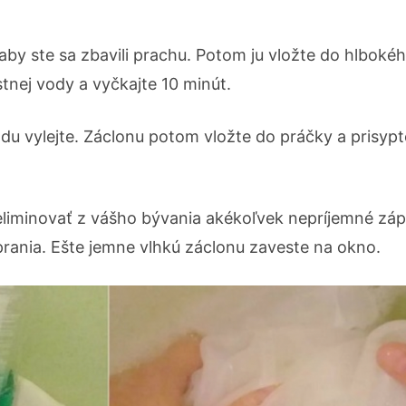
aby ste sa zbavili prachu. Potom ju vložte do hlbokéh
stnej vody a vyčkajte 10 minút.
du vylejte. Záclonu potom vložte do práčky a prisypt
eliminovať z vášho bývania akékoľvek nepríjemné zá
rania. Ešte jemne vlhkú záclonu zaveste na okno.