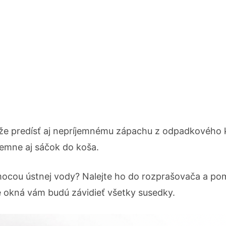
ôže predísť aj nepríjemnému zápachu z odpadkového 
jemne aj sáčok do koša.
mocou ústnej vody? Nalejte ho do rozprašovača a p
té okná vám budú závidieť všetky susedky.