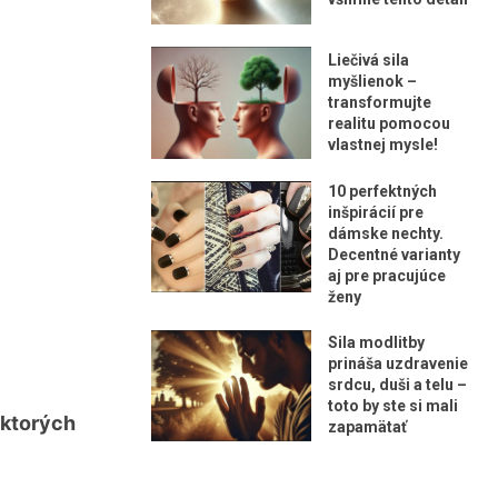
Liečivá sila
myšlienok –
transformujte
realitu pomocou
vlastnej mysle!
10 perfektných
inšpirácií pre
dámske nechty.
Decentné varianty
aj pre pracujúce
ženy
Sila modlitby
prináša uzdravenie
srdcu, duši a telu –
toto by ste si mali
 ktorých
zapamätať