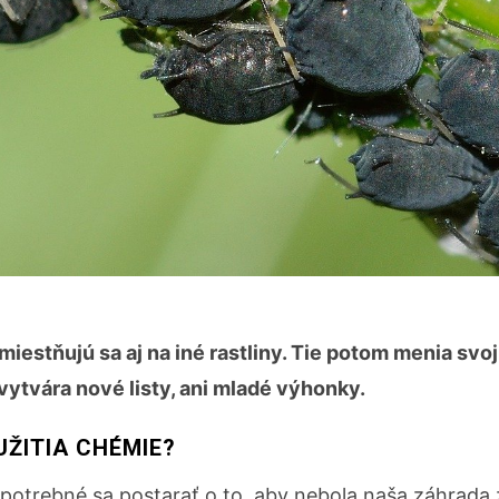
iestňujú sa aj na iné rastliny. Tie potom menia svoj
nevytvára nové listy, ani mladé výhonky.
ŽITIA CHÉMIE?
e potrebné sa postarať o to, aby nebola naša záhrad