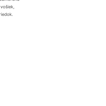
vošiek,
riedok.