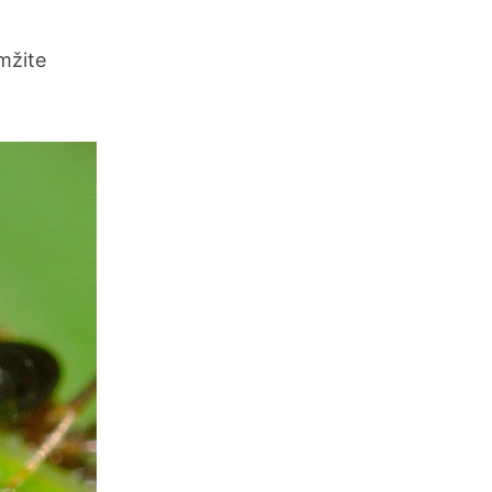
mžite