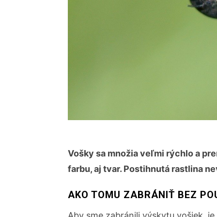
Vošky sa množia veľmi rýchlo a prem
farbu, aj tvar. Postihnutá rastlina 
AKO TOMU ZABRÁNIŤ BEZ POU
Aby sme zabránili výskytu vošiek, j