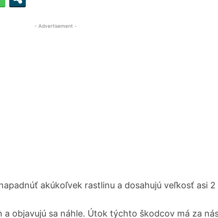
- Advertisement -
apadnúť akúkoľvek rastlinu a dosahujú veľkosť asi 2
 a objavujú sa náhle. Útok týchto škodcov má za ná