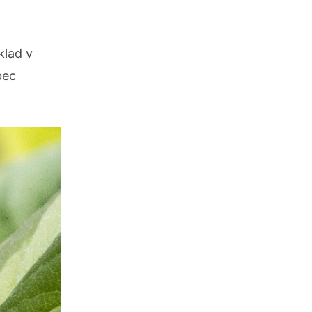
klad v
bec