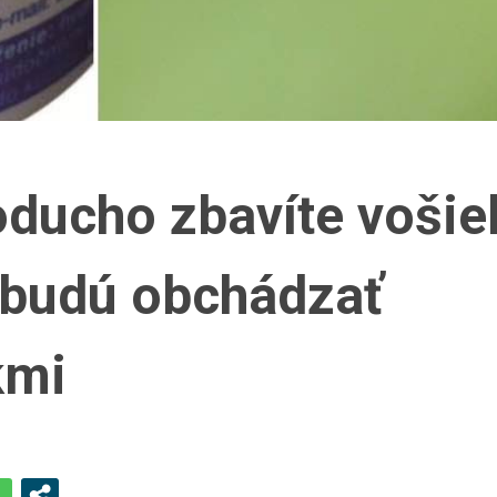
oducho zbavíte vošie
 budú obchádzať
kmi