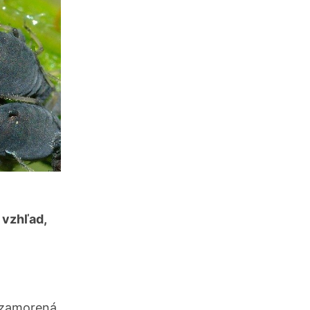
 vzhľad,
a zamorená