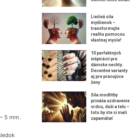
Liečivá sila
myšlienok –
transformujte
realitu pomocou
vlastnej mysle!
10 perfektných
inšpirácií pre
dámske nechty.
Decentné varianty
aj pre pracujúce
ženy
Sila modlitby
prináša uzdravenie
srdcu, duši a telu –
toto by ste si mali
 – 5 mm.
zapamätať
sledok