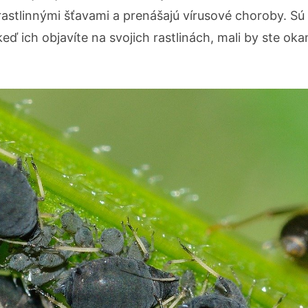
rastlinnými šťavami a prenášajú vírusové choroby. Sú
 ich objavíte na svojich rastlinách, mali by ste oka