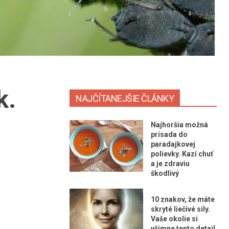
k.
NAJČÍTANEJŠIE ČLÁNKY
Najhoršia možná
prísada do
paradajkovej
polievky. Kazí chuť
a je zdraviu
škodlivý
10 znakov, že máte
skryté liečivé sily.
Vaše okolie si
všimne tento detail