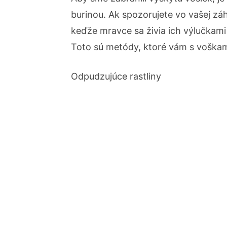
burinou. Ak spozorujete vo vašej zá
keďže mravce sa živia ich výlučkami
Toto sú metódy, ktoré vám s voškam
Odpudzujúce rastliny