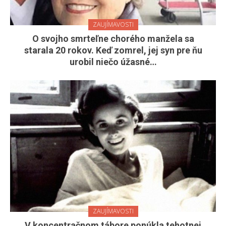
ZAUJÍMAVOSTI
O svojho smrteľne chorého manžela sa
starala 20 rokov. Keď zomrel, jej syn pre ňu
urobil niečo úžasné…
ZAUJÍMAVOSTI
V koncentračnom tábore ponúkla tehotnej