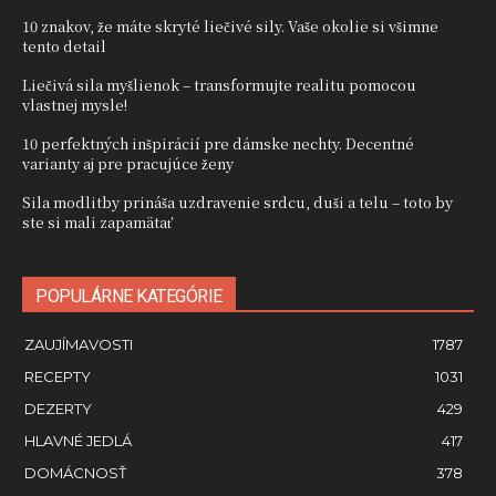
10 znakov, že máte skryté liečivé sily. Vaše okolie si všimne
tento detail
Liečivá sila myšlienok – transformujte realitu pomocou
vlastnej mysle!
10 perfektných inšpirácií pre dámske nechty. Decentné
varianty aj pre pracujúce ženy
Sila modlitby prináša uzdravenie srdcu, duši a telu – toto by
ste si mali zapamätať
POPULÁRNE KATEGÓRIE
ZAUJÍMAVOSTI
1787
RECEPTY
1031
DEZERTY
429
HLAVNÉ JEDLÁ
417
DOMÁCNOSŤ
378