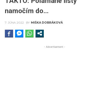
TAKTO: Polámané listy
namočím do…
7. JÚNA 2022
BY
MIŠKA DOBRÁKOVÁ
- Advertisement -