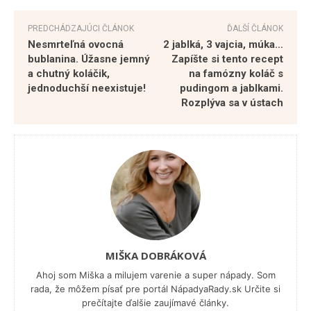
PREDCHÁDZAJÚCI ČLÁNOK
ĎALŠÍ ČLÁNOK
Nesmrteľná ovocná
2 jablká, 3 vajcia, múka…
bublanina. Úžasne jemný
Zapíšte si tento recept
a chutný koláčik,
na famózny koláč s
jednoduchší neexistuje!
pudingom a jablkami.
Rozplýva sa v ústach
MIŠKA DOBRÁKOVÁ
Ahoj som Miška a milujem varenie a super nápady. Som
rada, že môžem písať pre portál NápadyaRady.sk Určite si
prečítajte ďalšie zaujímavé články.