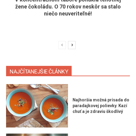
žene čokoládu. O 70 rokov neskôr sa stalo
niečo neuveriteľné!
NAJČÍTANEJŠIE ČLÁNKY
Najhoršia možná prísada do
paradajkovej polievky. Kazí
chuť a je zdraviu škodlivý