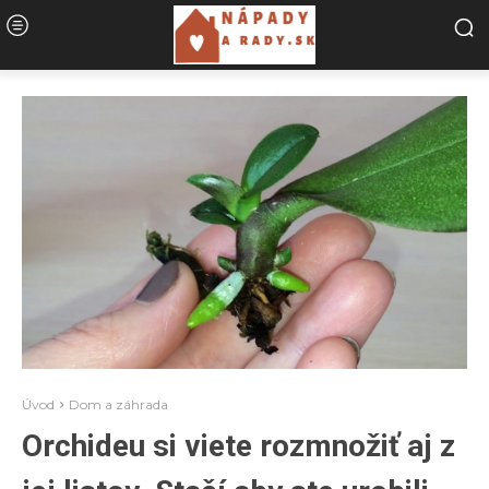
Úvod
Dom a záhrada
Orchideu si viete rozmnožiť aj z