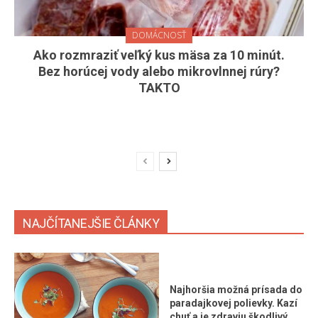
DOMÁCNOSŤ
Ako rozmraziť veľký kus mäsa za 10 minút.
Bez horúcej vody alebo mikrovlnnej rúry?
TAKTO
NAJČÍTANEJŠIE ČLÁNKY
Najhoršia možná prísada do
paradajkovej polievky. Kazí
chuť a je zdraviu škodlivý