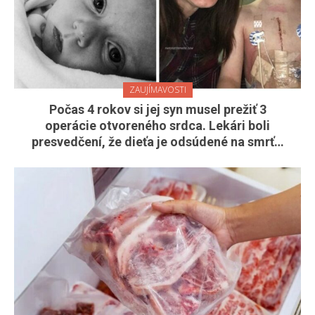
ZAUJÍMAVOSTI
Počas 4 rokov si jej syn musel prežiť 3
operácie otvoreného srdca. Lekári boli
presvedčení, že dieťa je odsúdené na smrť…