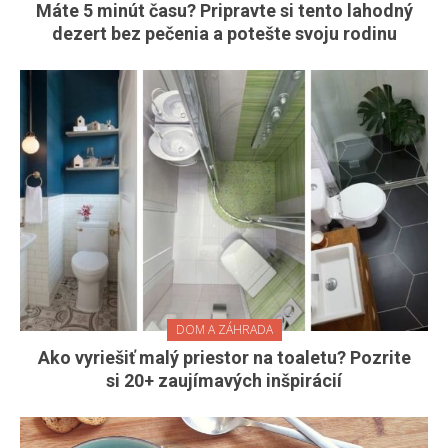
Máte 5 minút času? Pripravte si tento lahodný
dezert bez pečenia a potešte svoju rodinu
DOM A ZÁHRADA
Ako vyriešiť malý priestor na toaletu? Pozrite
si 20+ zaujímavých inšpirácií