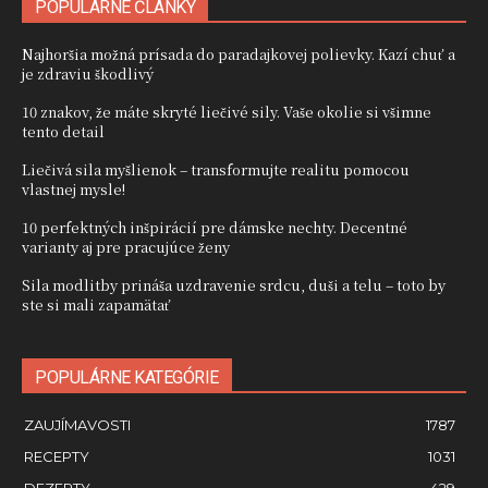
POPULÁRNE ČLÁNKY
Najhoršia možná prísada do paradajkovej polievky. Kazí chuť a
je zdraviu škodlivý
10 znakov, že máte skryté liečivé sily. Vaše okolie si všimne
tento detail
Liečivá sila myšlienok – transformujte realitu pomocou
vlastnej mysle!
10 perfektných inšpirácií pre dámske nechty. Decentné
varianty aj pre pracujúce ženy
Sila modlitby prináša uzdravenie srdcu, duši a telu – toto by
ste si mali zapamätať
POPULÁRNE KATEGÓRIE
ZAUJÍMAVOSTI
1787
RECEPTY
1031