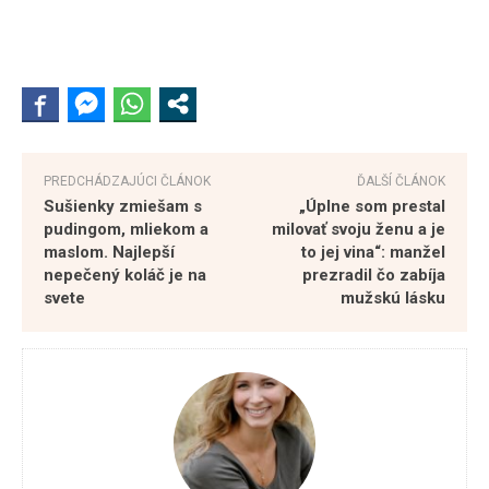
PREDCHÁDZAJÚCI ČLÁNOK
ĎALŠÍ ČLÁNOK
Sušienky zmiešam s
„Úplne som prestal
pudingom, mliekom a
milovať svoju ženu a je
maslom. Najlepší
to jej vina“: manžel
nepečený koláč je na
prezradil čo zabíja
svete
mužskú lásku