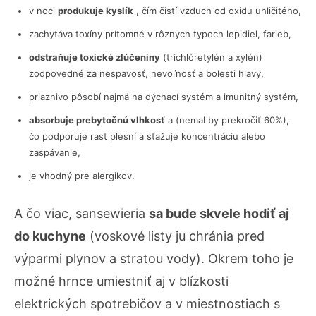
v noci
produkuje kyslík
, čím čistí vzduch od oxidu uhličitého,
zachytáva toxíny prítomné v rôznych typoch lepidiel, farieb,
odstraňuje toxické zlúčeniny
(trichlóretylén a xylén)
zodpovedné za nespavosť, nevoľnosť a bolesti hlavy,
priaznivo pôsobí najmä na dýchací systém a imunitný systém,
absorbuje prebytočnú vlhkosť
a (nemal by prekročiť 60%),
čo podporuje rast plesní a sťažuje koncentráciu alebo
zaspávanie,
je vhodný pre alergikov.
A čo viac, sansewieria
sa bude skvele hodiť aj
do kuchyne
(voskové listy ju chránia pred
výparmi plynov a stratou vody). Okrem toho je
možné hrnce umiestniť aj v blízkosti
elektrických spotrebičov a v miestnostiach s