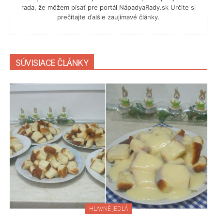
rada, že môžem písať pre portál NápadyaRady.sk Určite si
prečítajte ďalšie zaujímavé články.
SÚVISIACE ČLÁNKY
HLAVNÉ JEDLÁ