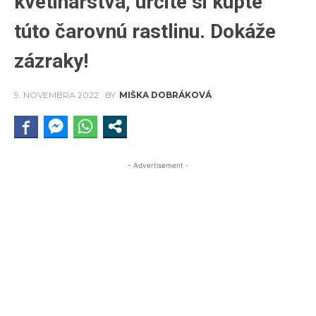
kvetinárstva, určite si kúpte
túto čarovnú rastlinu. Dokáže
zázraky!
9. NOVEMBRA 2022
BY
MIŠKA DOBRÁKOVÁ
- Advertisement -