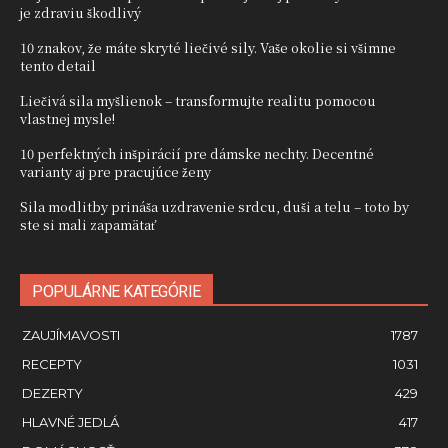
je zdraviu škodlivý
10 znakov, že máte skryté liečivé sily. Vaše okolie si všimne
tento detail
Liečivá sila myšlienok – transformujte realitu pomocou
vlastnej mysle!
10 perfektných inšpirácií pre dámske nechty. Decentné
varianty aj pre pracujúce ženy
Sila modlitby prináša uzdravenie srdcu, duši a telu – toto by
ste si mali zapamätať
POPULÁRNE KATEGÓRIE
ZAUJÍMAVOSTI
1787
RECEPTY
1031
DEZERTY
429
HLAVNÉ JEDLÁ
417