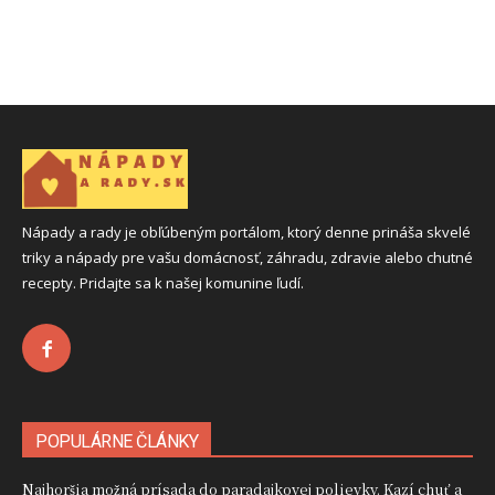
Nápady a rady je obľúbeným portálom, ktorý denne prináša skvelé
triky a nápady pre vašu domácnosť, záhradu, zdravie alebo chutné
recepty. Pridajte sa k našej komunine ľudí.
POPULÁRNE ČLÁNKY
Najhoršia možná prísada do paradajkovej polievky. Kazí chuť a