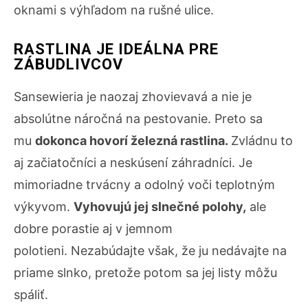
oknami s výhľadom na rušné ulice.
RASTLINA JE IDEÁLNA PRE
ZÁBUDLIVCOV
Sansewieria je naozaj zhovievavá a nie je
absolútne náročná na pestovanie. Preto sa
mu
dokonca hovorí železná rastlina.
Zvládnu to
aj začiatočníci a neskúsení záhradníci. Je
mimoriadne trvácny a odolný voči teplotným
výkyvom.
Vyhovujú jej slnečné polohy,
ale
dobre porastie aj v jemnom
polotieni. Nezabúdajte však, že ju nedávajte na
priame slnko, pretože potom sa jej listy môžu
spáliť.