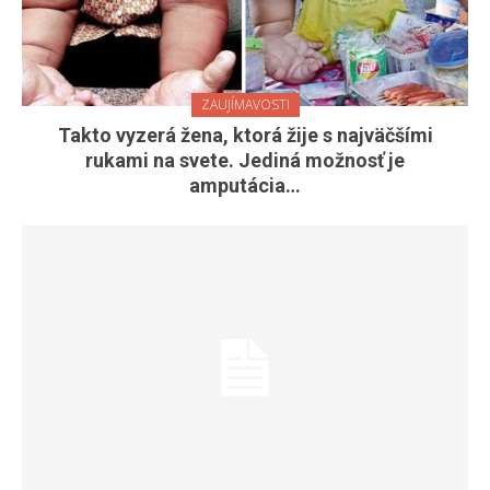
ZAUJÍMAVOSTI
Takto vyzerá žena, ktorá žije s najväčšími
rukami na svete. Jediná možnosť je
amputácia…