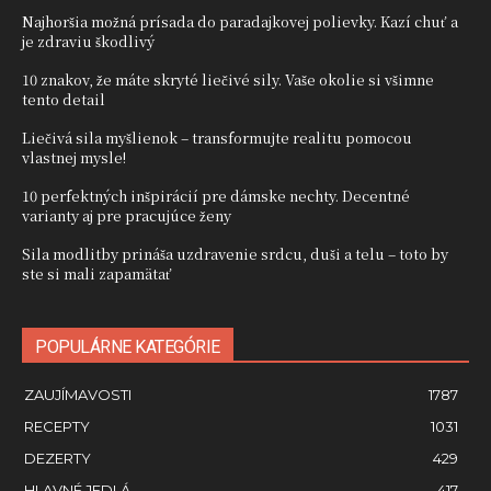
Najhoršia možná prísada do paradajkovej polievky. Kazí chuť a
je zdraviu škodlivý
10 znakov, že máte skryté liečivé sily. Vaše okolie si všimne
tento detail
Liečivá sila myšlienok – transformujte realitu pomocou
vlastnej mysle!
10 perfektných inšpirácií pre dámske nechty. Decentné
varianty aj pre pracujúce ženy
Sila modlitby prináša uzdravenie srdcu, duši a telu – toto by
ste si mali zapamätať
POPULÁRNE KATEGÓRIE
ZAUJÍMAVOSTI
1787
RECEPTY
1031
DEZERTY
429
HLAVNÉ JEDLÁ
417