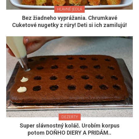
HLAVNÉ JEDLÁ
Bez žiadneho vyprážania. Chrumkavé
Cuketové nugetky z rúry! Deti si ich zamilujú!
DEZERTY
Super slávnostný koláč. Urobím korpus
potom DOŇHO DIERY A PRIDÁM..