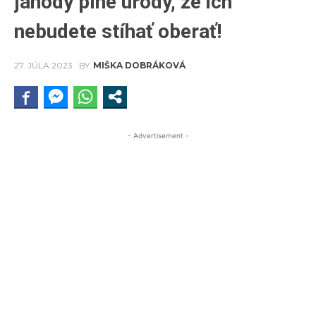
jahody plné úrody, že ich
nebudete stíhať oberať!
27. JÚLA 2023
BY
MIŠKA DOBRÁKOVÁ
- Advertisement -