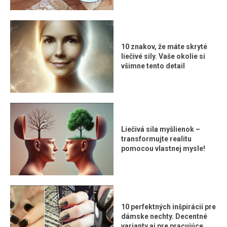
10 znakov, že máte skryté
liečivé sily. Vaše okolie si
všimne tento detail
Liečivá sila myšlienok –
transformujte realitu
pomocou vlastnej mysle!
10 perfektných inšpirácií pre
dámske nechty. Decentné
varianty aj pre pracujúce