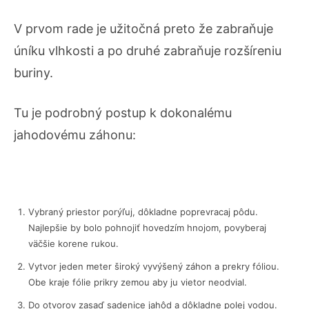
V prvom rade je užitočná preto že zabraňuje
úníku vlhkosti a po druhé zabraňuje rozšíreniu
buriny.
Tu je podrobný postup k dokonalému
jahodovému záhonu:
Vybraný priestor porýľuj, dôkladne poprevracaj pôdu.
Najlepšie by bolo pohnojiť hovedzím hnojom, povyberaj
väčšie korene rukou.
Vytvor jeden meter široký vyvýšený záhon a prekry fóliou.
Obe kraje fólie prikry zemou aby ju vietor neodvial.
Do otvorov zasaď sadenice jahôd a dôkladne polej vodou.