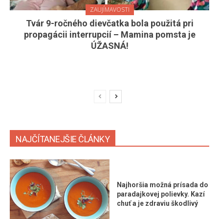
ZAUJÍMAVOSTI
Tvár 9-ročného dievčatka bola použitá pri
propagácii interrupcií – Mamina pomsta je
ÚŽASNÁ!
NAJČÍTANEJŠIE ČLÁNKY
Najhoršia možná prísada do
paradajkovej polievky. Kazí
chuť a je zdraviu škodlivý